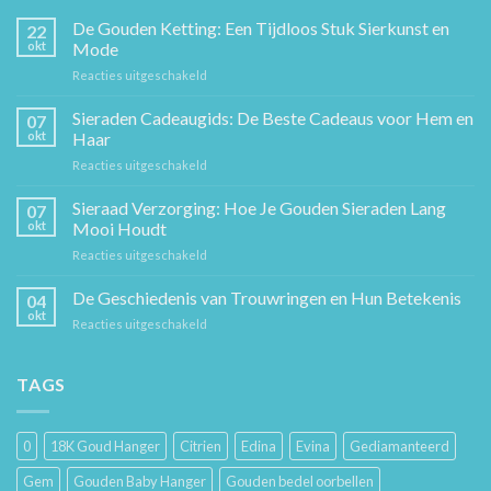
De Gouden Ketting: Een Tijdloos Stuk Sierkunst en
22
okt
Mode
voor
Reacties uitgeschakeld
De
Gouden
Sieraden Cadeaugids: De Beste Cadeaus voor Hem en
07
Ketting:
okt
Haar
Een
voor
Reacties uitgeschakeld
Tijdloos
Sieraden
Stuk
Cadeaugids:
Sieraad Verzorging: Hoe Je Gouden Sieraden Lang
Sierkunst
07
De
en
okt
Mooi Houdt
Beste
Mode
voor
Reacties uitgeschakeld
Cadeaus
Sieraad
voor
Verzorging:
De Geschiedenis van Trouwringen en Hun Betekenis
Hem
04
Hoe
en
okt
voor
Reacties uitgeschakeld
Je
Haar
De
Gouden
Geschiedenis
Sieraden
van
TAGS
Lang
Trouwringen
Mooi
en
Houdt
Hun
0
18K Goud Hanger
Citrien
Edina
Evina
Gediamanteerd
Betekenis
Gem
Gouden Baby Hanger
Gouden bedel oorbellen