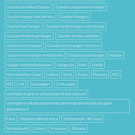
Gouden breekhart hanger
Gouden druppelvorm hanger
Gouden hanger met zirkonia
Gouden Hangers
Gouden hart hanger
Gouden hartje hanger met zirkonia
Gouden Kinderkop Hanger
Gouden kinder oorbellen
Gouden kruis hanger
Gouden kruis hanger met Jezus
Gouden kruis hanger met zirkonia
Gouden plaat hanger
Hanger
Hanger met geboortesteen
Hangertje
Hart
Hartje
Hart oorbellen Goud
Jonline
Kruis
Kuisje
Mannen
N12
N15
nvt
Oorhangers
Oorknopjes
oorringen in geel en wit goud gezet met diamant
oorringen in wit goud gezet met parel en groene kwarts druppel
gefacetteerd
Parel
Pendant without stone
Schitterende 14K Goud
Sterrenbeeld
Unisex
Vrouwen
Zirkonia