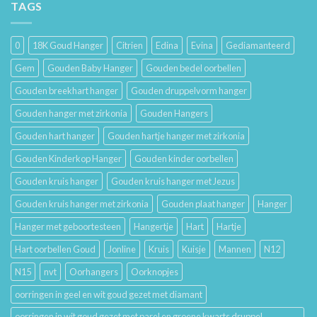
van
TAGS
Lang
Trouwringen
Mooi
en
Houdt
Hun
0
18K Goud Hanger
Citrien
Edina
Evina
Gediamanteerd
Betekenis
Gem
Gouden Baby Hanger
Gouden bedel oorbellen
Gouden breekhart hanger
Gouden druppelvorm hanger
Gouden hanger met zirkonia
Gouden Hangers
Gouden hart hanger
Gouden hartje hanger met zirkonia
Gouden Kinderkop Hanger
Gouden kinder oorbellen
Gouden kruis hanger
Gouden kruis hanger met Jezus
Gouden kruis hanger met zirkonia
Gouden plaat hanger
Hanger
Hanger met geboortesteen
Hangertje
Hart
Hartje
Hart oorbellen Goud
Jonline
Kruis
Kuisje
Mannen
N12
N15
nvt
Oorhangers
Oorknopjes
oorringen in geel en wit goud gezet met diamant
oorringen in wit goud gezet met parel en groene kwarts druppel