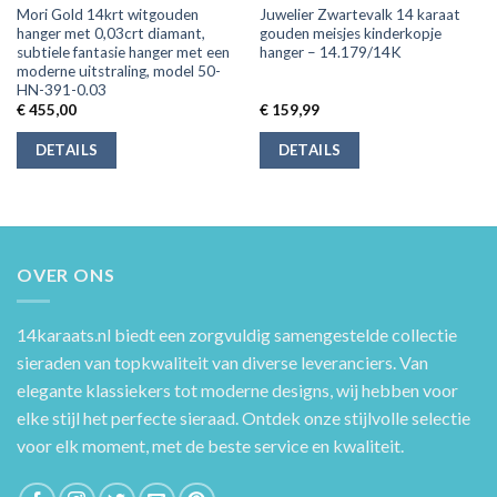
Mori Gold 14krt witgouden
Juwelier Zwartevalk 14 karaat
hanger met 0,03crt diamant,
gouden meisjes kinderkopje
subtiele fantasie hanger met een
hanger – 14.179/14K
moderne uitstraling, model 50-
HN-391-0.03
€
455,00
€
159,99
DETAILS
DETAILS
OVER ONS
14karaats.nl
biedt een zorgvuldig samengestelde collectie
sieraden van topkwaliteit van diverse leveranciers. Van
elegante klassiekers tot moderne designs, wij hebben voor
elke stijl het perfecte sieraad. Ontdek onze stijlvolle selectie
voor elk moment, met de beste service en kwaliteit.