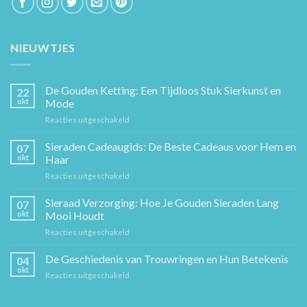
NIEUWTJES
De Gouden Ketting: Een Tijdloos Stuk Sierkunst en
22
okt
Mode
voor
Reacties uitgeschakeld
De
Gouden
Sieraden Cadeaugids: De Beste Cadeaus voor Hem en
07
Ketting:
okt
Haar
Een
voor
Reacties uitgeschakeld
Tijdloos
Sieraden
Stuk
Cadeaugids:
Sieraad Verzorging: Hoe Je Gouden Sieraden Lang
Sierkunst
07
De
en
okt
Mooi Houdt
Beste
Mode
voor
Reacties uitgeschakeld
Cadeaus
Sieraad
voor
Verzorging:
De Geschiedenis van Trouwringen en Hun Betekenis
Hem
04
Hoe
en
okt
voor
Reacties uitgeschakeld
Je
Haar
De
Gouden
Geschiedenis
Sieraden