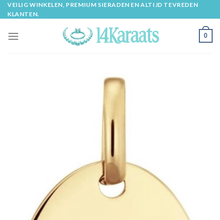
Skip
VEILIG WINKELEN, PREMIUM SIERADEN EN ALTIJD TEVREDEN
KLANTEN.
to
content
0