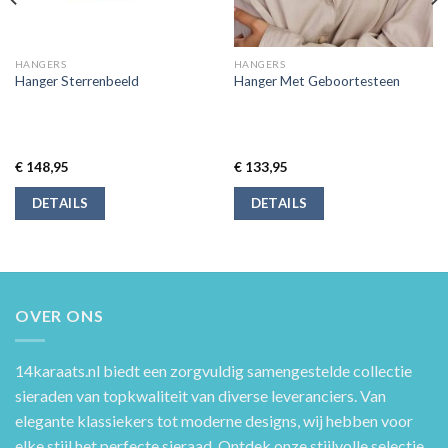
HANGERS
HANGERS
Hanger Sterrenbeeld
Hanger Met Geboortesteen
€
148,95
€
133,95
DETAILS
DETAILS
OVER ONS
14karaats.nl
biedt een zorgvuldig samengestelde collectie
sieraden van topkwaliteit van diverse leveranciers. Van
elegante klassiekers tot moderne designs, wij hebben voor
elke stijl het perfecte sieraad. Ontdek onze stijlvolle selectie