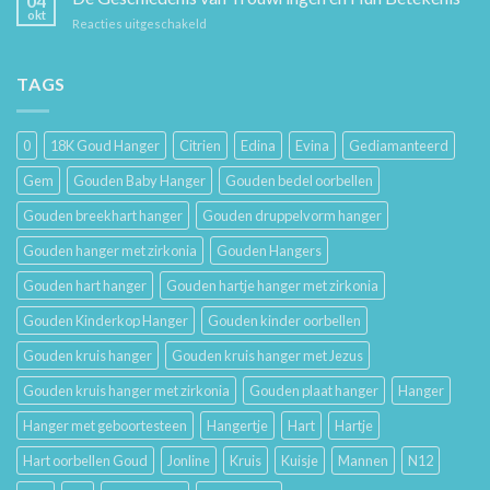
04
Hoe
en
okt
voor
Reacties uitgeschakeld
Je
Haar
De
Gouden
Geschiedenis
Sieraden
van
TAGS
Lang
Trouwringen
Mooi
en
Houdt
Hun
0
18K Goud Hanger
Citrien
Edina
Evina
Gediamanteerd
Betekenis
Gem
Gouden Baby Hanger
Gouden bedel oorbellen
Gouden breekhart hanger
Gouden druppelvorm hanger
Gouden hanger met zirkonia
Gouden Hangers
Gouden hart hanger
Gouden hartje hanger met zirkonia
Gouden Kinderkop Hanger
Gouden kinder oorbellen
Gouden kruis hanger
Gouden kruis hanger met Jezus
Gouden kruis hanger met zirkonia
Gouden plaat hanger
Hanger
Hanger met geboortesteen
Hangertje
Hart
Hartje
Hart oorbellen Goud
Jonline
Kruis
Kuisje
Mannen
N12