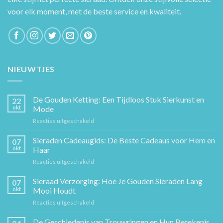
voor elk moment, met de beste service en kwaliteit.
NIEUWTJES
De Gouden Ketting: Een Tijdloos Stuk Sierkunst en
22
okt
Mode
voor
Reacties uitgeschakeld
De
Gouden
Sieraden Cadeaugids: De Beste Cadeaus voor Hem en
07
Ketting:
okt
Haar
Een
voor
Reacties uitgeschakeld
Tijdloos
Sieraden
Stuk
Cadeaugids:
Sieraad Verzorging: Hoe Je Gouden Sieraden Lang
Sierkunst
07
De
en
okt
Mooi Houdt
Beste
Mode
voor
Reacties uitgeschakeld
Cadeaus
Sieraad
voor
Verzorging:
De Geschiedenis van Trouwringen en Hun Betekenis
Hem