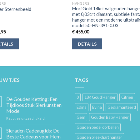
ERS
HANGERS
Mori Gold 14krt witgouden hange
er Sterrenbeeld
met 0,03crt diamant, subtiele fant
hanger met een moderne uitstrali
model 50-HN-391-0.03
,95
€
455,00
TAILS
DETAILS
EUWTJES
TAGS
0
18K Goud Hanger
Citrien
De Gouden Ketting: Een
Tijdloos Stuk Sierkunst en
Edina
Evina
Gediamanteerd
Mode
Gem
Gouden Baby Hanger
voor
Reacties uitgeschakeld
De
Gouden bedel oorbellen
Gouden
Sieraden Cadeaugids: De
Ketting:
Beste Cadeaus voor Hem
Gouden breekhart hanger
Een