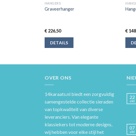
HANGERS
HANG
2 Gouden Hangertje
Graveerhanger
Hang
 Zirkonia Steentjes
 14 Karaat – Bedel
€
226,50
€
148
DETAILS
DE
OVER ONS
NI
14karaats.nl
biedt een zorgvuldig
22
samengestelde collectie sieraden
okt
van topkwaliteit van diverse
leveranciers. Van elegante
klassiekers tot moderne designs,
07
wij hebben voor elke stijl het
okt