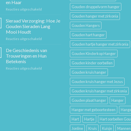
en Haar
Tijdloos
Gouden druppelvorm hanger
voor
Reacties uitgeschakeld
Stuk
Sieraden
Sierkunst
Gouden hanger met zirkonia
Cadeaugids:
en
Sieraad Verzorging: Hoe Je
De
Mode
Gouden Hangers
Gouden Sieraden Lang
Beste
Mooi Houdt
Cadeaus
Gouden hart hanger
voor
Reacties uitgeschakeld
voor
Sieraad
Hem
Gouden hartje hanger met zirkonia
Verzorging:
en
De Geschiedenis van
Gouden Kinderkop Hanger
Hoe
Haar
Trouwringen en Hun
Je
Betekenis
Gouden kinder oorbellen
Gouden
voor
Reacties uitgeschakeld
Sieraden
Gouden kruis hanger
De
Lang
Geschiedenis
Mooi
Gouden kruis hanger met Jezus
van
Houdt
Trouwringen
Gouden kruis hanger met zirkonia
en
Hun
Gouden plaat hanger
Hanger
Betekenis
Hanger met geboortesteen
Hange
Hart
Hartje
Hart oorbellen Go
Jonline
Kruis
Kuisje
Mannen