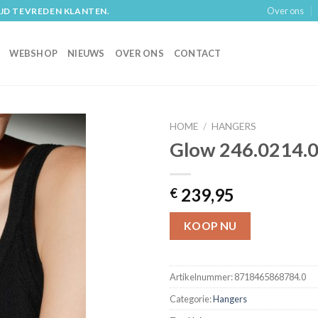
Over ons
IJD TEVREDEN KLANTEN.
WEBSHOP
NIEUWS
OVER ONS
CONTACT
HOME
/
HANGERS
Glow 246.0214.0
239,95
€
KOOP NU
Artikelnummer:
8718465868784.0
Categorie:
Hangers