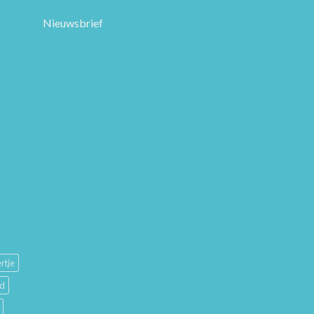
Nieuwsbrief
rtje
ud