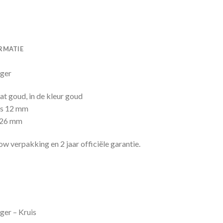
RMATIE
ger
t goud, in de kleur goud
is 12 mm
s 26 mm
w verpakking en 2 jaar officiële garantie.
er – Kruis