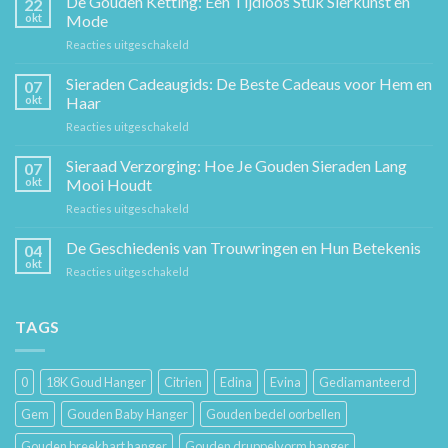
De Gouden Ketting: Een Tijdloos Stuk Sierkunst en
22
okt
Mode
voor
Reacties uitgeschakeld
De
Gouden
Sieraden Cadeaugids: De Beste Cadeaus voor Hem en
07
Ketting:
okt
Haar
Een
voor
Reacties uitgeschakeld
Tijdloos
Sieraden
Stuk
Cadeaugids:
Sieraad Verzorging: Hoe Je Gouden Sieraden Lang
Sierkunst
07
De
en
okt
Mooi Houdt
Beste
Mode
voor
Reacties uitgeschakeld
Cadeaus
Sieraad
voor
Verzorging:
De Geschiedenis van Trouwringen en Hun Betekenis
Hem
04
Hoe
en
okt
voor
Reacties uitgeschakeld
Je
Haar
De
Gouden
Geschiedenis
Sieraden
van
TAGS
Lang
Trouwringen
Mooi
en
Houdt
Hun
0
18K Goud Hanger
Citrien
Edina
Evina
Gediamanteerd
Betekenis
Gem
Gouden Baby Hanger
Gouden bedel oorbellen
Gouden breekhart hanger
Gouden druppelvorm hanger