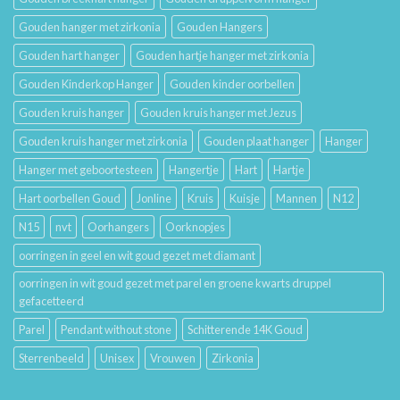
Gouden hanger met zirkonia
Gouden Hangers
Gouden hart hanger
Gouden hartje hanger met zirkonia
Gouden Kinderkop Hanger
Gouden kinder oorbellen
Gouden kruis hanger
Gouden kruis hanger met Jezus
Gouden kruis hanger met zirkonia
Gouden plaat hanger
Hanger
Hanger met geboortesteen
Hangertje
Hart
Hartje
Hart oorbellen Goud
Jonline
Kruis
Kuisje
Mannen
N12
N15
nvt
Oorhangers
Oorknopjes
oorringen in geel en wit goud gezet met diamant
oorringen in wit goud gezet met parel en groene kwarts druppel
gefacetteerd
Parel
Pendant without stone
Schitterende 14K Goud
Sterrenbeeld
Unisex
Vrouwen
Zirkonia