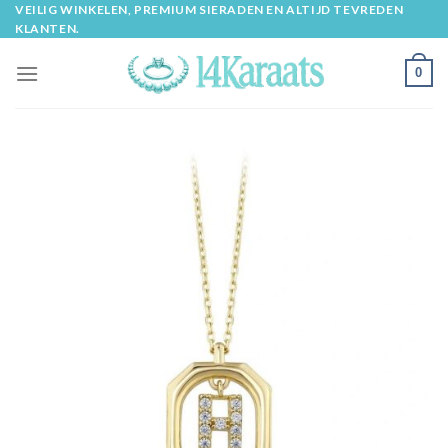
Skip
VEILIG WINKELEN, PREMIUM SIERADEN EN ALTIJD TEVREDEN
KLANTEN.
to
content
0