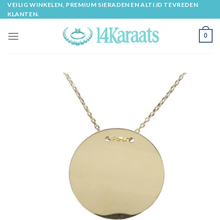
Skip
VEILIG WINKELEN, PREMIUM SIERADEN EN ALTIJD TEVREDEN
KLANTEN.
to
content
0