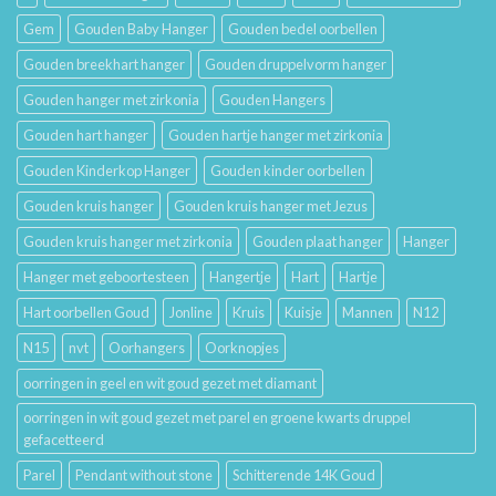
Betekenis
Gem
Gouden Baby Hanger
Gouden bedel oorbellen
Gouden breekhart hanger
Gouden druppelvorm hanger
Gouden hanger met zirkonia
Gouden Hangers
Gouden hart hanger
Gouden hartje hanger met zirkonia
Gouden Kinderkop Hanger
Gouden kinder oorbellen
Gouden kruis hanger
Gouden kruis hanger met Jezus
Gouden kruis hanger met zirkonia
Gouden plaat hanger
Hanger
Hanger met geboortesteen
Hangertje
Hart
Hartje
Hart oorbellen Goud
Jonline
Kruis
Kuisje
Mannen
N12
N15
nvt
Oorhangers
Oorknopjes
oorringen in geel en wit goud gezet met diamant
oorringen in wit goud gezet met parel en groene kwarts druppel
gefacetteerd
Parel
Pendant without stone
Schitterende 14K Goud