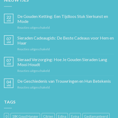
De Gouden Ketting: Een Tijdloos Stuk Sierkunst en
22
okt
Mode
voor
Reacties uitgeschakeld
De
Gouden
Sieraden Cadeaugids: De Beste Cadeaus voor Hem en
07
Ketting:
okt
Haar
Een
voor
Reacties uitgeschakeld
Tijdloos
Sieraden
Stuk
Cadeaugids:
Sieraad Verzorging: Hoe Je Gouden Sieraden Lang
Sierkunst
07
De
en
okt
Mooi Houdt
Beste
Mode
voor
Reacties uitgeschakeld
Cadeaus
Sieraad
voor
Verzorging:
De Geschiedenis van Trouwringen en Hun Betekenis
Hem
04
Hoe
en
okt
voor
Reacties uitgeschakeld
Je
Haar
De
Gouden
Geschiedenis
Sieraden
van
TAGS
Lang
Trouwringen
Mooi
en
Houdt
Hun
0
18K Goud Hanger
Citrien
Edina
Evina
Gediamanteerd