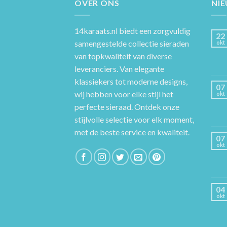
OVER ONS
NI
14karaats.nl
biedt een zorgvuldig
22
samengestelde collectie sieraden
okt
van topkwaliteit van diverse
leveranciers. Van elegante
klassiekers tot moderne designs,
07
wij hebben voor elke stijl het
okt
perfecte sieraad. Ontdek onze
stijlvolle selectie voor elk moment,
met de beste service en kwaliteit.
07
okt
04
okt