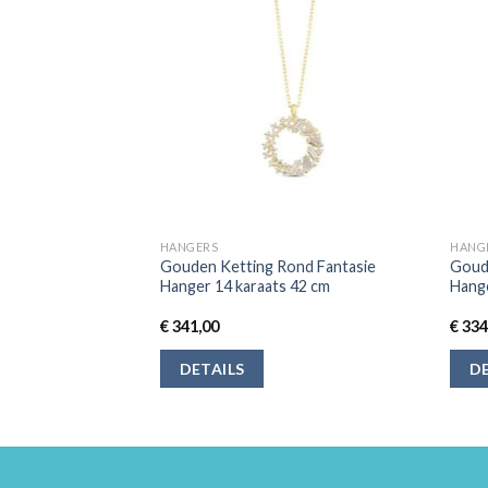
HANGERS
HANG
X 11 Mm 14K
Gouden Ketting Rond Fantasie
Goude
Hanger 14 karaats 42 cm
Hange
€
341,00
€
334
DETAILS
DE