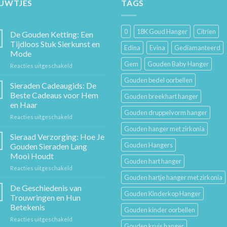
EUWTJES
TAGS
0
18K Goud Hanger
Citrien
De Gouden Ketting: Een
Tijdloos Stuk Sierkunst en
Edina
Evina
Gediamanteerd
Mode
Gem
Gouden Baby Hanger
voor
Reacties uitgeschakeld
De
Gouden bedel oorbellen
Gouden
Sieraden Cadeaugids: De
Ketting:
Beste Cadeaus voor Hem
Gouden breekhart hanger
Een
en Haar
Tijdloos
Gouden druppelvorm hanger
voor
Reacties uitgeschakeld
Stuk
Sieraden
Sierkunst
Gouden hanger met zirkonia
Cadeaugids:
en
Sieraad Verzorging: Hoe Je
De
Mode
Gouden Hangers
Gouden Sieraden Lang
Beste
Mooi Houdt
Cadeaus
Gouden hart hanger
voor
Reacties uitgeschakeld
voor
Sieraad
Hem
Gouden hartje hanger met zirkonia
Verzorging:
en
De Geschiedenis van
Gouden Kinderkop Hanger
Hoe
Haar
Trouwringen en Hun
Je
Betekenis
Gouden kinder oorbellen
Gouden
voor
Reacties uitgeschakeld
Sieraden
Gouden kruis hanger