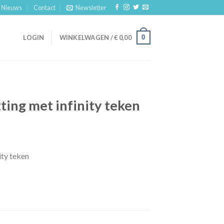
Nieuws
Contact
Newsletter
0
LOGIN
WINKELWAGEN /
€
0,00
ing met infinity teken
ity teken