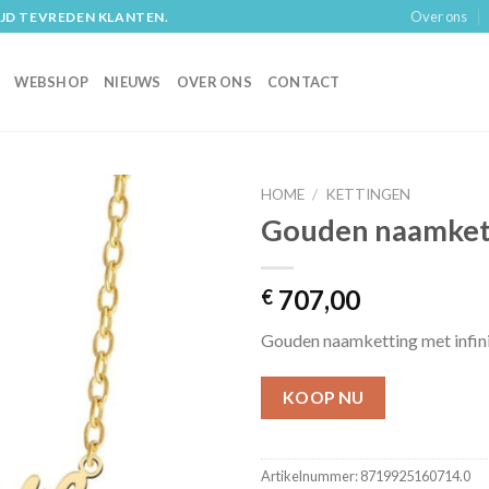
Over ons
IJD TEVREDEN KLANTEN.
WEBSHOP
NIEUWS
OVER ONS
CONTACT
HOME
/
KETTINGEN
Gouden naamkett
707,00
€
Gouden naamketting met infin
KOOP NU
Artikelnummer:
8719925160714.0