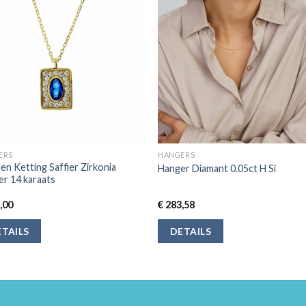
ERS
HANGERS
n Ketting Saffier Zirkonia
Hanger Diamant 0.05ct H Si
r 14 karaats
,00
€
283,58
TAILS
DETAILS