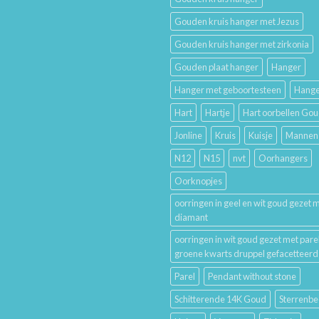
De
Lang
Geschiedenis
Mooi
Gouden kruis hanger met Jezus
van
Houdt
Trouwringen
Gouden kruis hanger met zirkonia
en
Hun
Gouden plaat hanger
Hanger
Betekenis
Hanger met geboortesteen
Hange
Hart
Hartje
Hart oorbellen Go
Jonline
Kruis
Kuisje
Mannen
N12
N15
nvt
Oorhangers
Oorknopjes
oorringen in geel en wit goud gezet 
diamant
oorringen in wit goud gezet met pare
groene kwarts druppel gefacetteerd
Parel
Pendant without stone
Schitterende 14K Goud
Sterrenbe