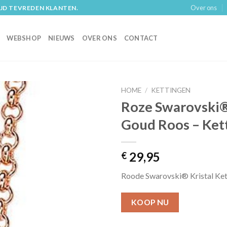
Over ons
IJD TEVREDEN KLANTEN.
WEBSHOP
NIEUWS
OVER ONS
CONTACT
HOME
/
KETTINGEN
Roze Swarovski®
Goud Roos – Ket
29,95
€
Roode Swarovski® Kristal Ke
KOOP NU