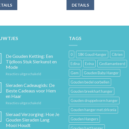
TAILS
DETAILS
EUWTJES
TAGS
0
18K Goud Hanger
Citrien
De Gouden Ketting: Een
Tijdloos Stuk Sierkunst en
Edina
Evina
Gediamanteerd
Mode
Gem
Gouden Baby Hanger
voor
Reacties uitgeschakeld
De
Gouden bedel oorbellen
Gouden
Sieraden Cadeaugids: De
Ketting:
Beste Cadeaus voor Hem
Gouden breekhart hanger
Een
en Haar
Tijdloos
Gouden druppelvorm hanger
voor
Reacties uitgeschakeld
Stuk
Sieraden
Sierkunst
Gouden hanger met zirkonia
Cadeaugids:
en
Sieraad Verzorging: Hoe Je
De
Mode
Gouden Hangers
Gouden Sieraden Lang
Beste
Mooi Houdt
Cadeaus
Gouden hart hanger