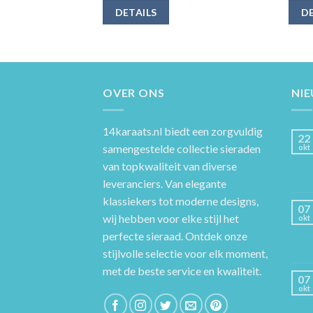
DETAILS
DE
OVER ONS
NI
14karaats.nl
biedt een zorgvuldig
22
samengestelde collectie sieraden
okt
van topkwaliteit van diverse
leveranciers. Van elegante
klassiekers tot moderne designs,
07
wij hebben voor elke stijl het
okt
perfecte sieraad. Ontdek onze
stijlvolle selectie voor elk moment,
met de beste service en kwaliteit.
07
okt