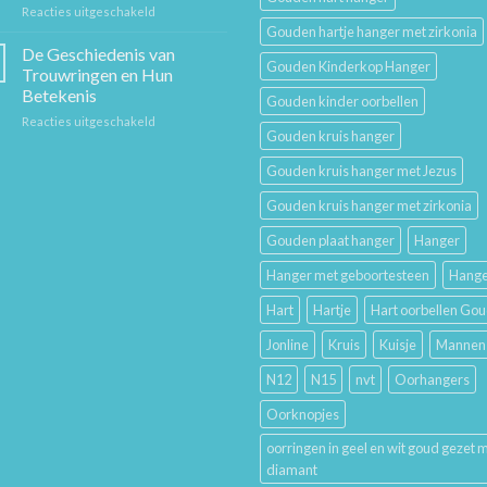
voor
Reacties uitgeschakeld
voor
Sieraad
Hem
Gouden hartje hanger met zirkonia
Verzorging:
en
De Geschiedenis van
Gouden Kinderkop Hanger
Hoe
Haar
Trouwringen en Hun
Je
Betekenis
Gouden kinder oorbellen
Gouden
voor
Reacties uitgeschakeld
Sieraden
Gouden kruis hanger
De
Lang
Geschiedenis
Mooi
Gouden kruis hanger met Jezus
van
Houdt
Trouwringen
Gouden kruis hanger met zirkonia
en
Hun
Gouden plaat hanger
Hanger
Betekenis
Hanger met geboortesteen
Hange
Hart
Hartje
Hart oorbellen Go
Jonline
Kruis
Kuisje
Mannen
N12
N15
nvt
Oorhangers
Oorknopjes
oorringen in geel en wit goud gezet 
diamant