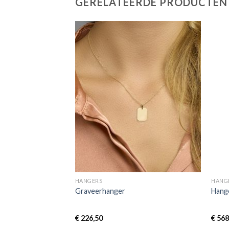
GERELATEERDE PRODUCTEN
HANGERS
HANG
hangers Brisur
Graveerhanger
Hange
€
226,50
€
568