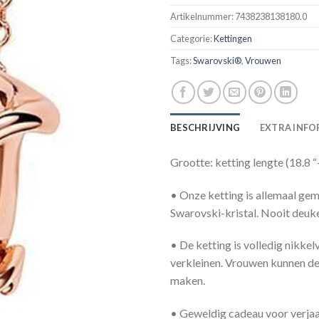
Artikelnummer:
7438238138180.0
Categorie:
Kettingen
Tags:
Swarovski®
,
Vrouwen
BESCHRIJVING
EXTRA INFO
Grootte: ketting lengte (18.8 “
• Onze ketting is allemaal g
Swarovski-kristal. Nooit deuke
• De ketting is volledig nikkelv
verkleinen. Vrouwen kunnen de
maken.
• Geweldig cadeau voor verjaa