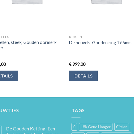
ELLEN
RINGEN
ellen, steek, Gouden oormerk
De heuvels. Gouden ring 19.5mm
er
,00
€
999,00
TAILS
DETAILS
EUWTJES
TAGS
0
18K Goud Hanger
Citrien
De Gouden Ketting: Een