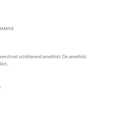
RMATIE
erd met schitterend amethist. De amethist
0ct.
)