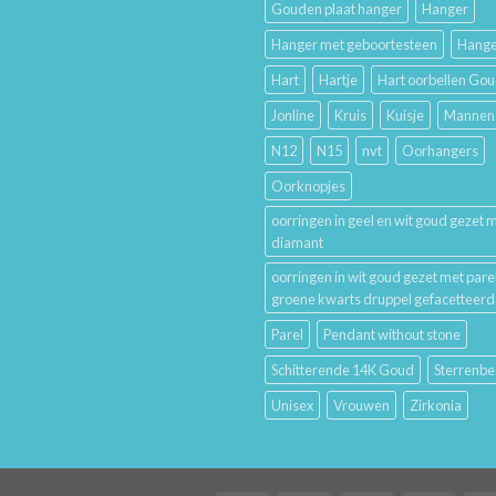
Gouden plaat hanger
Hanger
Betekenis
Hanger met geboortesteen
Hange
Hart
Hartje
Hart oorbellen Go
Jonline
Kruis
Kuisje
Mannen
N12
N15
nvt
Oorhangers
Oorknopjes
oorringen in geel en wit goud gezet 
diamant
oorringen in wit goud gezet met pare
groene kwarts druppel gefacetteerd
Parel
Pendant without stone
Schitterende 14K Goud
Sterrenbe
Unisex
Vrouwen
Zirkonia