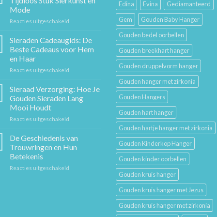
Tijdloos Stuk Sierkunst en
Edina
Evina
Gediamanteerd
Mode
Gem
Gouden Baby Hanger
voor
Reacties uitgeschakeld
De
Gouden bedel oorbellen
Gouden
Sieraden Cadeaugids: De
Ketting:
Beste Cadeaus voor Hem
Gouden breekhart hanger
Een
en Haar
Tijdloos
Gouden druppelvorm hanger
voor
Reacties uitgeschakeld
Stuk
Sieraden
Sierkunst
Gouden hanger met zirkonia
Cadeaugids:
en
Sieraad Verzorging: Hoe Je
De
Mode
Gouden Hangers
Gouden Sieraden Lang
Beste
Mooi Houdt
Cadeaus
Gouden hart hanger
voor
Reacties uitgeschakeld
voor
Sieraad
Hem
Gouden hartje hanger met zirkonia
Verzorging:
en
De Geschiedenis van
Gouden Kinderkop Hanger
Hoe
Haar
Trouwringen en Hun
Je
Betekenis
Gouden kinder oorbellen
Gouden
voor
Reacties uitgeschakeld
Sieraden
Gouden kruis hanger
De
Lang
Geschiedenis
Mooi
Gouden kruis hanger met Jezus
van
Houdt
Trouwringen
Gouden kruis hanger met zirkonia
en
Hun