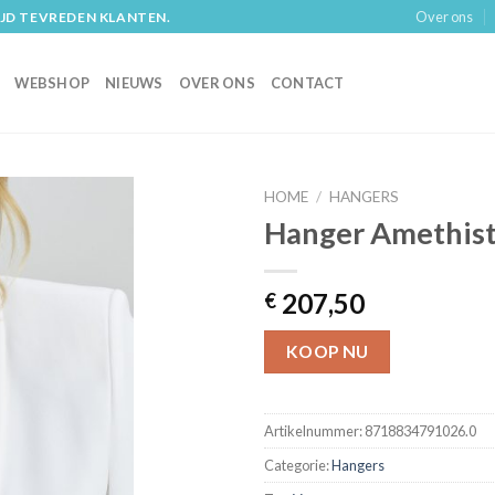
Over ons
IJD TEVREDEN KLANTEN.
WEBSHOP
NIEUWS
OVER ONS
CONTACT
HOME
/
HANGERS
Hanger Amethist
207,50
€
KOOP NU
Artikelnummer:
8718834791026.0
Categorie:
Hangers