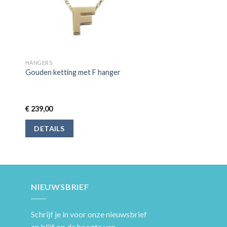
HANGERS
Gouden ketting met F hanger
€
239,00
DETAILS
NIEUWSBRIEF
Schrijf je in voor onze nieuwsbrief
en blijf op de hoogte van