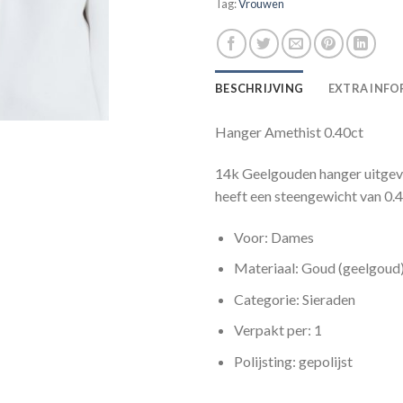
Tag:
Vrouwen
BESCHRIJVING
EXTRA INFO
Hanger Amethist 0.40ct
14k Geelgouden hanger uitgevo
heeft een steengewicht van 0.4
Voor: Dames
Materiaal: Goud (geelgoud
Categorie: Sieraden
Verpakt per: 1
Polijsting: gepolijst