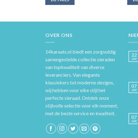
OVER ONS
NI
14karaats.nl
biedt een zorgvuldig
22
samengestelde collectie sieraden
okt
van topkwaliteit van diverse
leveranciers. Van elegante
klassiekers tot moderne designs,
07
wij hebben voor elke stijl het
okt
perfecte sieraad. Ontdek onze
stijlvolle selectie voor elk moment,
met de beste service en kwaliteit.
07
okt