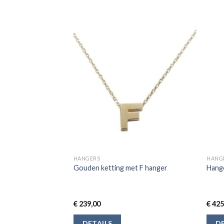
HANGERS
HANG
etting druppel
Gouden ketting met F hanger
Hang
€
239,00
€
425
DETAILS
DE