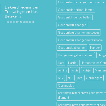
Sieraad
Hem
Gouden hartje hanger met zirkonia
Verzorging:
en
De Geschiedenis van
Gouden Kinderkop Hanger
Hoe
Haar
Trouwringen en Hun
Je
Betekenis
Gouden kinder oorbellen
Gouden
voor
Reacties uitgeschakeld
Sieraden
Gouden kruis hanger
De
Lang
Geschiedenis
Mooi
Gouden kruis hanger met Jezus
van
Houdt
Trouwringen
Gouden kruis hanger met zirkonia
en
Hun
Gouden plaat hanger
Hanger
Betekenis
Hanger met geboortesteen
Hange
Hart
Hartje
Hart oorbellen Go
Jonline
Kruis
Kuisje
Mannen
N12
N15
nvt
Oorhangers
Oorknopjes
oorringen in geel en wit goud gezet 
diamant
oorringen in wit goud gezet met pare