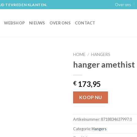
Over ons
IJD TEVREDEN KLANTEN.
WEBSHOP
NIEUWS
OVER ONS
CONTACT
HOME
/
HANGERS
hanger amethist
173,95
€
KOOP NU
Artikelnummer:
8718834637997.0
Categorie:
Hangers