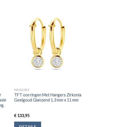
HANGERS
r
TFT oorringen Met Hangers Zirkonia
asie
Geelgoud Glanzend 1.3 mm x 11 mm
ng,
€
133,95
DETAILS