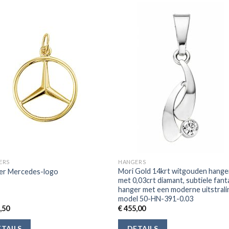
ERS
HANGERS
Mori Gold 14krt witgouden hange
er Mercedes-logo
met 0,03crt diamant, subtiele fant
hanger met een moderne uitstrali
model 50-HN-391-0.03
,50
€
455,00
TAILS
DETAILS