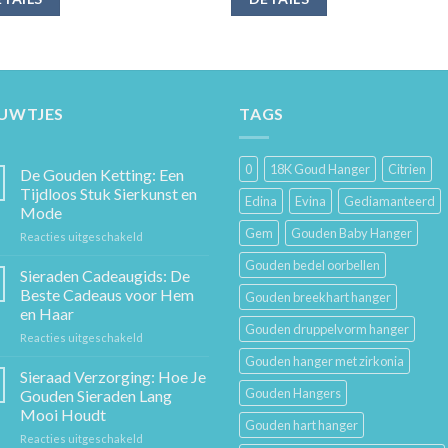
EUWTJES
TAGS
0
18K Goud Hanger
Citrien
De Gouden Ketting: Een
Tijdloos Stuk Sierkunst en
Edina
Evina
Gediamanteerd
Mode
Gem
Gouden Baby Hanger
voor
Reacties uitgeschakeld
De
Gouden bedel oorbellen
Gouden
Sieraden Cadeaugids: De
Ketting:
Beste Cadeaus voor Hem
Gouden breekhart hanger
Een
en Haar
Tijdloos
Gouden druppelvorm hanger
voor
Reacties uitgeschakeld
Stuk
Sieraden
Sierkunst
Gouden hanger met zirkonia
Cadeaugids:
en
Sieraad Verzorging: Hoe Je
De
Mode
Gouden Hangers
Gouden Sieraden Lang
Beste
Mooi Houdt
Cadeaus
Gouden hart hanger
voor
Reacties uitgeschakeld
voor