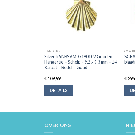
HANGERS
OORB
itgouden hanger
Silventi 9NBSAM-G190102 Gouden
SCRA
t, subtiele fantasie
Hangertje – Schelp – 9,2 x 9,3 mm – 14
blaad
erne uitstraling,
Karaat – Bedel – Goud
0.03
€
109,99
€
295
DETAILS
DE
OVER ONS
NI