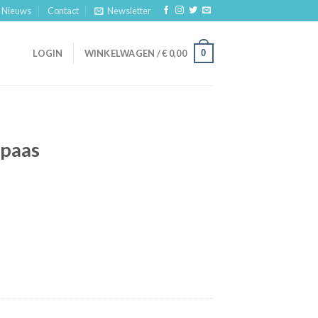
Nieuws
Contact
Newsletter
0
LOGIN
WINKELWAGEN /
€
0,00
opaas