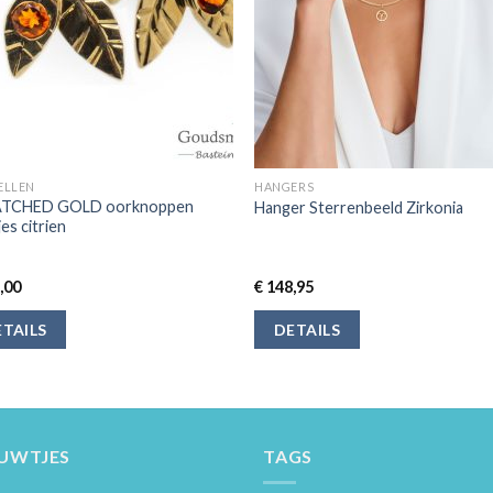
ELLEN
HANGERS
TCHED GOLD oorknoppen
Hanger Sterrenbeeld Zirkonia
jes citrien
,00
€
148,95
TAILS
DETAILS
EUWTJES
TAGS