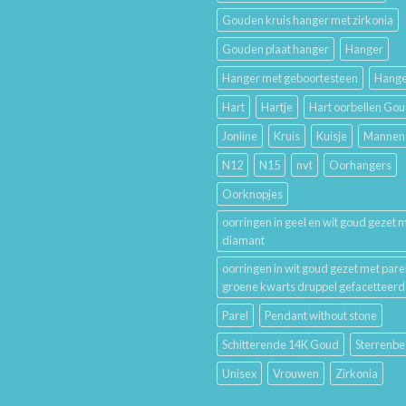
Trouwringen
Gouden kruis hanger met zirkonia
en
Hun
Gouden plaat hanger
Hanger
Betekenis
Hanger met geboortesteen
Hange
Hart
Hartje
Hart oorbellen Go
Jonline
Kruis
Kuisje
Mannen
N12
N15
nvt
Oorhangers
Oorknopjes
oorringen in geel en wit goud gezet 
diamant
oorringen in wit goud gezet met pare
groene kwarts druppel gefacetteerd
Parel
Pendant without stone
Schitterende 14K Goud
Sterrenbe
Unisex
Vrouwen
Zirkonia