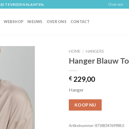
Over ons
IJD TEVREDEN KLANTEN.
WEBSHOP
NIEUWS
OVER ONS
CONTACT
HOME
/
HANGERS
Hanger Blauw T
229,00
€
Hanger
KOOP NU
Artikelnummer:
8718834769988.0