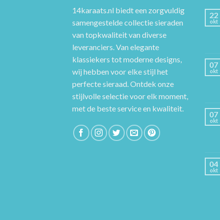
14karaats.nl
biedt een zorgvuldig
22
samengestelde collectie sieraden
okt
van topkwaliteit van diverse
leveranciers. Van elegante
klassiekers tot moderne designs,
07
wij hebben voor elke stijl het
okt
perfecte sieraad. Ontdek onze
stijlvolle selectie voor elk moment,
met de beste service en kwaliteit.
07
okt
04
okt