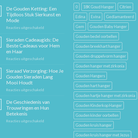
0
18K Goud Hanger
Citrien
De Gouden Ketting: Een
Tijdloos Stuk Sierkunst en
Edina
Evina
Gediamanteerd
Mode
Gem
Gouden Baby Hanger
voor
Reacties uitgeschakeld
De
Gouden bedel oorbellen
Gouden
Sieraden Cadeaugids: De
Ketting:
Beste Cadeaus voor Hem
Gouden breekhart hanger
Een
en Haar
Tijdloos
Gouden druppelvorm hanger
voor
Reacties uitgeschakeld
Stuk
Sieraden
Sierkunst
Gouden hanger met zirkonia
Cadeaugids:
en
Sieraad Verzorging: Hoe Je
De
Mode
Gouden Hangers
Gouden Sieraden Lang
Beste
Mooi Houdt
Cadeaus
Gouden hart hanger
voor
Reacties uitgeschakeld
voor
Sieraad
Hem
Gouden hartje hanger met zirkonia
Verzorging:
en
De Geschiedenis van
Gouden Kinderkop Hanger
Hoe
Haar
Trouwringen en Hun
Je
Betekenis
Gouden kinder oorbellen
Gouden
voor
Reacties uitgeschakeld
Sieraden
Gouden kruis hanger
De
Lang
Geschiedenis
Mooi
Gouden kruis hanger met Jezus
van
Houdt