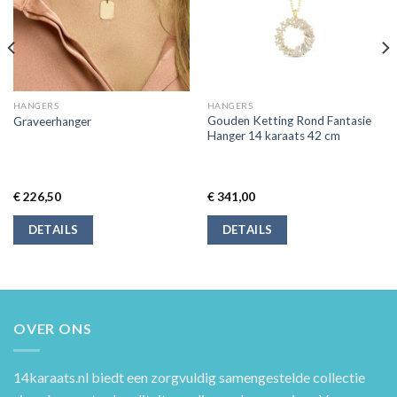
HANGERS
HANGERS
Gouden Ketting Rond Fantasie
Graveerhanger
Hanger 14 karaats 42 cm
€
226,50
€
341,00
DETAILS
DETAILS
OVER ONS
14karaats.nl
biedt een zorgvuldig samengestelde collectie