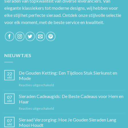
sieraden van topkwaliteit van diverse leveranciers. Van
elegante klassiekers tot moderne designs, wij hebben voor
elke stijl het perfecte sieraad. Ontdek onze stijlvolle selectie
voor elk moment, met de beste service en kwaliteit.
NIEUWTJES
De Gouden Ketting: Een Tijdloos Stuk Sierkunst en
22
okt
Mode
voor
Reacties uitgeschakeld
De
Gouden
Sieraden Cadeaugids: De Beste Cadeaus voor Hem en
07
Ketting:
okt
Haar
Een
voor
Reacties uitgeschakeld
Tijdloos
Sieraden
Stuk
Cadeaugids:
Sieraad Verzorging: Hoe Je Gouden Sieraden Lang
Sierkunst
07
De
en
okt
Mooi Houdt
Beste