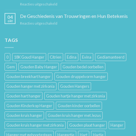
Mode
voor
Reacties uitgeschakeld
Cadeaus
Sieraad
voor
Verzorging:
De Geschiedenis van Trouwringen en Hun Betekenis
Hem
04
Hoe
en
okt
voor
Reacties uitgeschakeld
Je
Haar
De
Gouden
Geschiedenis
Sieraden
van
TAGS
Lang
Trouwringen
Mooi
en
Houdt
Hun
0
18K Goud Hanger
Citrien
Edina
Evina
Gediamanteerd
Betekenis
Gem
Gouden Baby Hanger
Gouden bedel oorbellen
Gouden breekhart hanger
Gouden druppelvorm hanger
Gouden hanger met zirkonia
Gouden Hangers
Gouden hart hanger
Gouden hartje hanger met zirkonia
Gouden Kinderkop Hanger
Gouden kinder oorbellen
Gouden kruis hanger
Gouden kruis hanger met Jezus
Gouden kruis hanger met zirkonia
Gouden plaat hanger
Hanger
Hanger met geboortesteen
Hangertje
Hart
Hartje