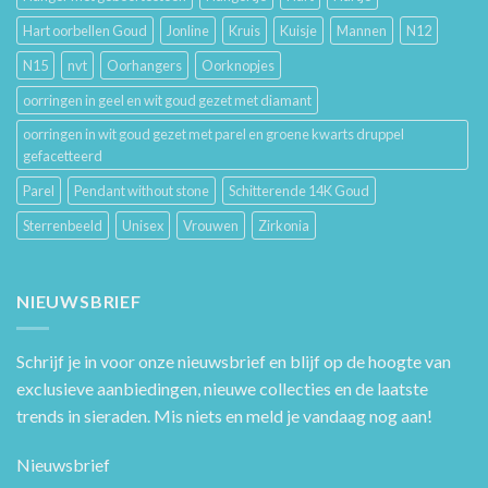
Hart oorbellen Goud
Jonline
Kruis
Kuisje
Mannen
N12
N15
nvt
Oorhangers
Oorknopjes
oorringen in geel en wit goud gezet met diamant
oorringen in wit goud gezet met parel en groene kwarts druppel
gefacetteerd
Parel
Pendant without stone
Schitterende 14K Goud
Sterrenbeeld
Unisex
Vrouwen
Zirkonia
NIEUWSBRIEF
Schrijf je in voor onze nieuwsbrief en blijf op de hoogte van
exclusieve aanbiedingen, nieuwe collecties en de laatste
trends in sieraden. Mis niets en meld je vandaag nog aan!
Nieuwsbrief