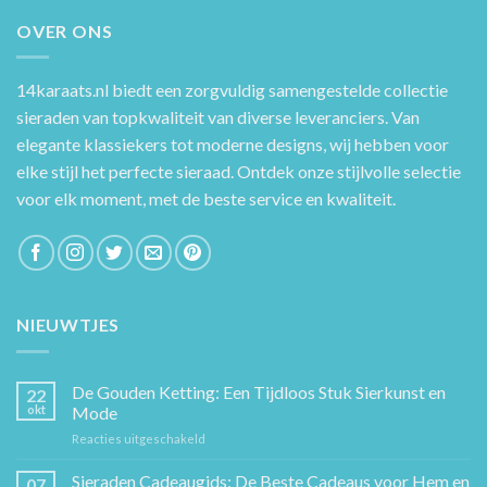
OVER ONS
14karaats.nl
biedt een zorgvuldig samengestelde collectie
sieraden van topkwaliteit van diverse leveranciers. Van
elegante klassiekers tot moderne designs, wij hebben voor
elke stijl het perfecte sieraad. Ontdek onze stijlvolle selectie
voor elk moment, met de beste service en kwaliteit.
NIEUWTJES
De Gouden Ketting: Een Tijdloos Stuk Sierkunst en
22
okt
Mode
voor
Reacties uitgeschakeld
De
Gouden
Sieraden Cadeaugids: De Beste Cadeaus voor Hem en
07