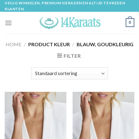
Skip
VEILIG WINKELEN, PREMIUM SIERADEN EN ALTIJD TEVREDEN
KLANTEN.
to
content
0
HOME
/
PRODUCT KLEUR
/
BLAUW, GOUDKLEURIG
FILTER