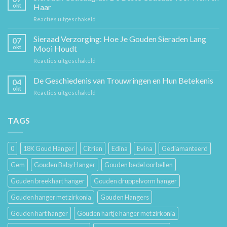
Ketting:
okt
Haar
Een
voor
Reacties uitgeschakeld
Tijdloos
Sieraden
Stuk
Cadeaugids:
Sieraad Verzorging: Hoe Je Gouden Sieraden Lang
Sierkunst
07
De
en
okt
Mooi Houdt
Beste
Mode
voor
Reacties uitgeschakeld
Cadeaus
Sieraad
voor
Verzorging:
De Geschiedenis van Trouwringen en Hun Betekenis
Hem
04
Hoe
en
okt
voor
Reacties uitgeschakeld
Je
Haar
De
Gouden
Geschiedenis
Sieraden
van
TAGS
Lang
Trouwringen
Mooi
en
Houdt
Hun
0
18K Goud Hanger
Citrien
Edina
Evina
Gediamanteerd
Betekenis
Gem
Gouden Baby Hanger
Gouden bedel oorbellen
Gouden breekhart hanger
Gouden druppelvorm hanger
Gouden hanger met zirkonia
Gouden Hangers
Gouden hart hanger
Gouden hartje hanger met zirkonia