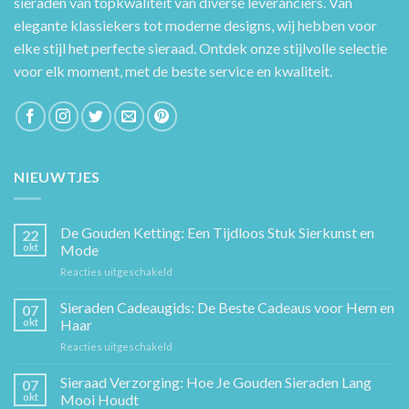
sieraden van topkwaliteit van diverse leveranciers. Van
elegante klassiekers tot moderne designs, wij hebben voor
elke stijl het perfecte sieraad. Ontdek onze stijlvolle selectie
voor elk moment, met de beste service en kwaliteit.
NIEUWTJES
De Gouden Ketting: Een Tijdloos Stuk Sierkunst en
22
okt
Mode
voor
Reacties uitgeschakeld
De
Gouden
Sieraden Cadeaugids: De Beste Cadeaus voor Hem en
07
Ketting:
okt
Haar
Een
voor
Reacties uitgeschakeld
Tijdloos
Sieraden
Stuk
Cadeaugids:
Sieraad Verzorging: Hoe Je Gouden Sieraden Lang
Sierkunst
07
De
en
okt
Mooi Houdt
Beste