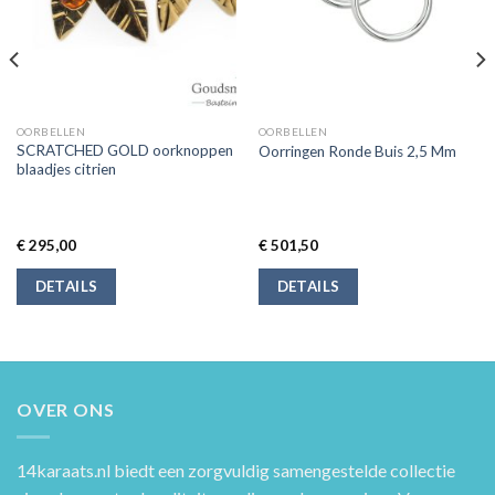
OORBELLEN
OORBELLEN
SCRATCHED GOLD oorknoppen
Oorringen Ronde Buis 2,5 Mm
blaadjes citrien
€
295,00
€
501,50
DETAILS
DETAILS
OVER ONS
14karaats.nl
biedt een zorgvuldig samengestelde collectie