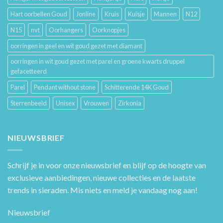
Hart oorbellen Goud
Jonline
Kruis
Kuisje
Mannen
N12
N15
nvt
Oorhangers
Oorknopjes
oorringen in geel en wit goud gezet met diamant
oorringen in wit goud gezet met parel en groene kwarts druppel
gefacetteerd
Parel
Pendant without stone
Schitterende 14K Goud
Sterrenbeeld
Unisex
Vrouwen
Zirkonia
NIEUWSBRIEF
Schrijf je in voor onze nieuwsbrief en blijf op de hoogte van
exclusieve aanbiedingen, nieuwe collecties en de laatste
trends in sieraden. Mis niets en meld je vandaag nog aan!
Nieuwsbrief