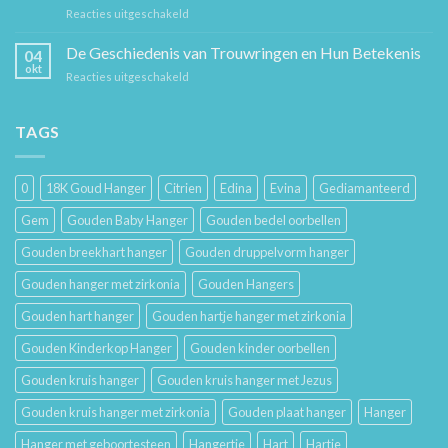
Mode
voor
Reacties uitgeschakeld
Cadeaus
Sieraad
voor
Verzorging:
De Geschiedenis van Trouwringen en Hun Betekenis
Hem
04
Hoe
en
okt
voor
Reacties uitgeschakeld
Je
Haar
De
Gouden
Geschiedenis
Sieraden
van
TAGS
Lang
Trouwringen
Mooi
en
Houdt
Hun
0
18K Goud Hanger
Citrien
Edina
Evina
Gediamanteerd
Betekenis
Gem
Gouden Baby Hanger
Gouden bedel oorbellen
Gouden breekhart hanger
Gouden druppelvorm hanger
Gouden hanger met zirkonia
Gouden Hangers
Gouden hart hanger
Gouden hartje hanger met zirkonia
Gouden Kinderkop Hanger
Gouden kinder oorbellen
Gouden kruis hanger
Gouden kruis hanger met Jezus
Gouden kruis hanger met zirkonia
Gouden plaat hanger
Hanger
Hanger met geboortesteen
Hangertje
Hart
Hartje