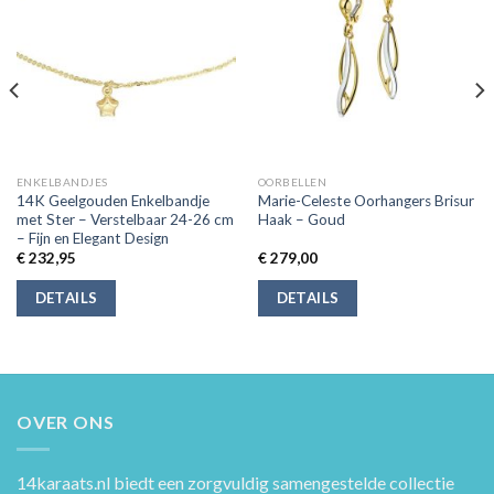
ENKELBANDJES
OORBELLEN
14K Geelgouden Enkelbandje
Marie-Celeste Oorhangers Brisur
met Ster – Verstelbaar 24-26 cm
Haak – Goud
– Fijn en Elegant Design
€
232,95
€
279,00
DETAILS
DETAILS
OVER ONS
14karaats.nl
biedt een zorgvuldig samengestelde collectie