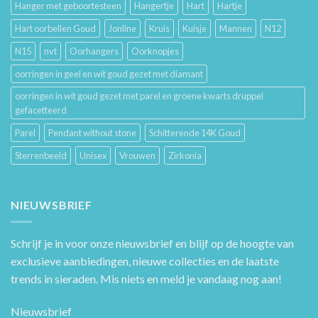
Hanger met geboortesteen
Hangertje
Hart
Hartje
Hart oorbellen Goud
Jonline
Kruis
Kuisje
Mannen
N12
N15
nvt
Oorhangers
Oorknopjes
oorringen in geel en wit goud gezet met diamant
oorringen in wit goud gezet met parel en groene kwarts druppel
gefacetteerd
Parel
Pendant without stone
Schitterende 14K Goud
Sterrenbeeld
Unisex
Vrouwen
Zirkonia
NIEUWSBRIEF
Schrijf je in voor onze nieuwsbrief en blijf op de hoogte van
exclusieve aanbiedingen, nieuwe collecties en de laatste
trends in sieraden. Mis niets en meld je vandaag nog aan!
Nieuwsbrief