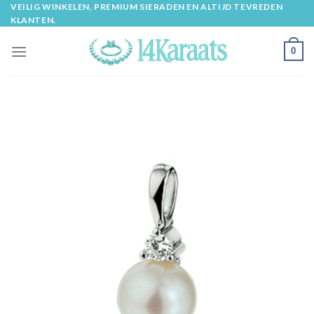
Skip
VEILIG WINKELEN, PREMIUM SIERADEN EN ALTIJD TEVREDEN
KLANTEN.
to
content
0