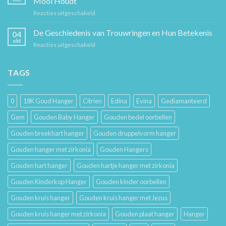
Mooi Houdt
Beste
Mode
voor
Reacties uitgeschakeld
Cadeaus
Sieraad
voor
Verzorging:
De Geschiedenis van Trouwringen en Hun Betekenis
Hem
04
Hoe
en
okt
voor
Reacties uitgeschakeld
Je
Haar
De
Gouden
Geschiedenis
Sieraden
van
TAGS
Lang
Trouwringen
Mooi
en
Houdt
Hun
0
18K Goud Hanger
Citrien
Edina
Evina
Gediamanteerd
Betekenis
Gem
Gouden Baby Hanger
Gouden bedel oorbellen
Gouden breekhart hanger
Gouden druppelvorm hanger
Gouden hanger met zirkonia
Gouden Hangers
Gouden hart hanger
Gouden hartje hanger met zirkonia
Gouden Kinderkop Hanger
Gouden kinder oorbellen
Gouden kruis hanger
Gouden kruis hanger met Jezus
Gouden kruis hanger met zirkonia
Gouden plaat hanger
Hanger