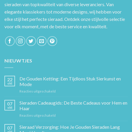
sieraden van topkwaliteit van diverse leveranciers. Van
elegante klassiekers tot moderne designs, wij hebben voor
elke stijl het perfecte sieraad. Ontdek onze stijlvolle selectie
voor elk moment, met de beste service en kwaliteit.
NIEUWTJES
De Gouden Ketting: Een Tijdloos Stuk Sierkunst en
22
okt
Mode
voor
Reacties uitgeschakeld
De
Gouden
Sieraden Cadeaugids: De Beste Cadeaus voor Hem en
07
Ketting:
okt
Haar
Een
voor
Reacties uitgeschakeld
Tijdloos
Sieraden
Stuk
Cadeaugids:
Sieraad Verzorging: Hoe Je Gouden Sieraden Lang
Sierkunst
07
De
en
okt