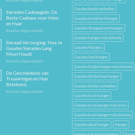
Reacties uitgeschakeld
De
Gouden bedel oorbellen
Gouden
Sieraden Cadeaugids: De
Ketting:
Beste Cadeaus voor Hem
Gouden breekhart hanger
Een
en Haar
Tijdloos
Gouden druppelvorm hanger
voor
Reacties uitgeschakeld
Stuk
Sieraden
Sierkunst
Gouden hanger met zirkonia
Cadeaugids:
en
Sieraad Verzorging: Hoe Je
De
Mode
Gouden Hangers
Gouden Sieraden Lang
Beste
Mooi Houdt
Cadeaus
Gouden hart hanger
voor
Reacties uitgeschakeld
voor
Sieraad
Hem
Gouden hartje hanger met zirkonia
Verzorging:
en
De Geschiedenis van
Gouden Kinderkop Hanger
Hoe
Haar
Trouwringen en Hun
Je
Betekenis
Gouden kinder oorbellen
Gouden
voor
Reacties uitgeschakeld
Sieraden
Gouden kruis hanger
De
Lang
Geschiedenis
Mooi
Gouden kruis hanger met Jezus
van
Houdt
Trouwringen
Gouden kruis hanger met zirkonia
en
Hun
Gouden plaat hanger
Hanger
Betekenis
Hanger met geboortesteen
Hange