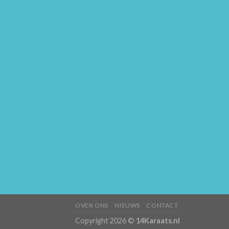
OVER ONS
NIEUWS
CONTACT
Copyright 2026 ©
14Karaats.nl