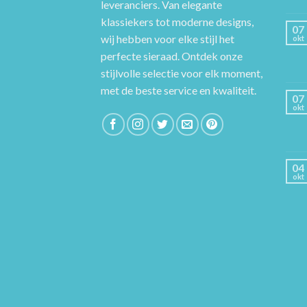
leveranciers. Van elegante
klassiekers tot moderne designs,
07
wij hebben voor elke stijl het
okt
perfecte sieraad. Ontdek onze
stijlvolle selectie voor elk moment,
met de beste service en kwaliteit.
07
okt
04
okt