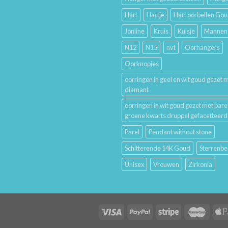
Hart
Hartje
Hart oorbellen Go
Jonline
Kruis
Kuisje
Mannen
N12
N15
nvt
Oorhangers
Oorknopjes
oorringen in geel en wit goud gezet 
diamant
oorringen in wit goud gezet met pare
groene kwarts druppel gefacetteerd
Parel
Pendant without stone
Schitterende 14K Goud
Sterrenbe
Unisex
Vrouwen
Zirkonia