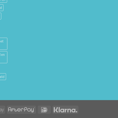
ud
met
l en
eld