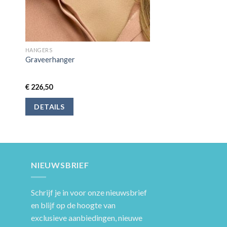
HANGERS
Graveerhanger
€
226,50
DETAILS
NIEUWSBRIEF
Schrijf je in voor onze nieuwsbrief
en blijf op de hoogte van
exclusieve aanbiedingen, nieuwe