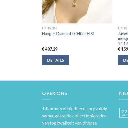
HANGERS
HANG
Juwel
logo
Hanger Diamant 0.040ct H Si
meisj
14.1
€
487,29
€
159
DETAILS
DE
OVER ONS
NI
14karaats.nl
biedt een zorgvuldig
22
samengestelde collectie sieraden
okt
van topkwaliteit van diverse