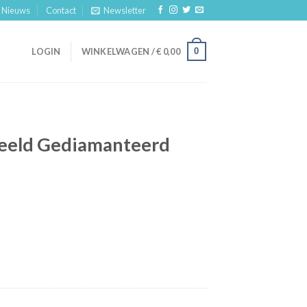
Nieuws
Contact
Newsletter
0
LOGIN
WINKELWAGEN /
€
0,00
eeld Gediamanteerd