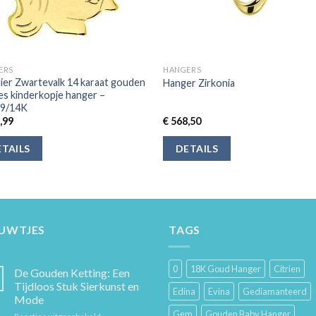
ERS
HANGERS
ier Zwartevalk 14 karaat gouden
Hanger Zirkonia
es kinderkopje hanger –
79/14K
,99
€
568,50
TAILS
DETAILS
EUWTJES
TAGS
0
18K Goud Hanger
Citrien
De Gouden Ketting: Een
Tijdloos Stuk Sierkunst en
Edina
Evina
Gediamanteerd
Mode
Gem
Gouden Baby Hanger
voor