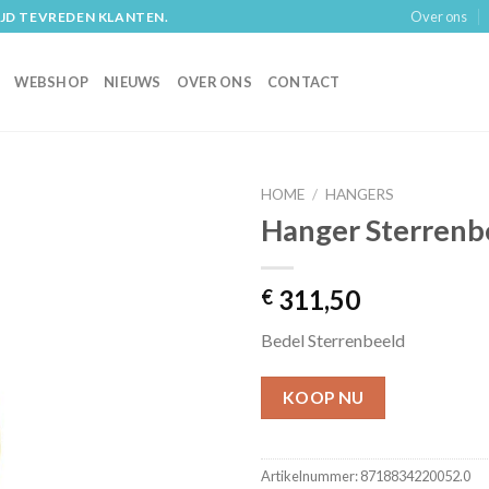
Over ons
IJD TEVREDEN KLANTEN.
WEBSHOP
NIEUWS
OVER ONS
CONTACT
HOME
/
HANGERS
Hanger Sterrenb
311,50
€
Bedel Sterrenbeeld
KOOP NU
Artikelnummer:
8718834220052.0