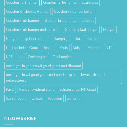
Gouden hart hanger
Gouden hartje hanger met zirkonia
Gouden Kinderkop Hanger
Gouden kinder oorbellen
Gouden kruis hanger
Gouden kruis hanger met Jezus
Gouden kruis hanger met zirkonia
Gouden plaat hanger
Hanger
Hanger met geboortesteen
Hangertje
Hart
Hartje
Hart oorbellen Goud
Jonline
Kruis
Kuisje
Mannen
N12
N15
nvt
Oorhangers
Oorknopjes
oorringen in geel en wit goud gezet met diamant
oorringen in wit goud gezet met parel en groene kwarts druppel
gefacetteerd
Parel
Pendant without stone
Schitterende 14K Goud
Sterrenbeeld
Unisex
Vrouwen
Zirkonia
NIEUWSBRIEF