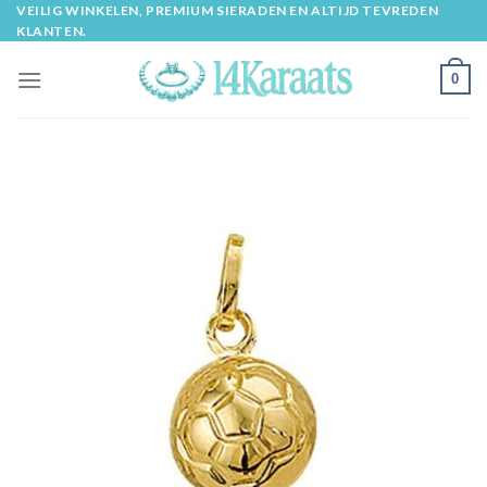
Skip
VEILIG WINKELEN, PREMIUM SIERADEN EN ALTIJD TEVREDEN
KLANTEN.
to
content
0