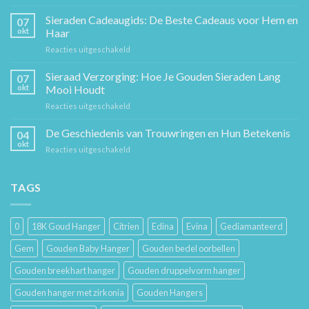
De
Gouden
Sieraden Cadeaugids: De Beste Cadeaus voor Hem en
07
Ketting:
okt
Haar
Een
voor
Reacties uitgeschakeld
Tijdloos
Sieraden
Stuk
Cadeaugids:
Sieraad Verzorging: Hoe Je Gouden Sieraden Lang
Sierkunst
07
De
en
okt
Mooi Houdt
Beste
Mode
voor
Reacties uitgeschakeld
Cadeaus
Sieraad
voor
Verzorging:
De Geschiedenis van Trouwringen en Hun Betekenis
Hem
04
Hoe
en
okt
voor
Reacties uitgeschakeld
Je
Haar
De
Gouden
Geschiedenis
Sieraden
van
TAGS
Lang
Trouwringen
Mooi
en
Houdt
Hun
0
18K Goud Hanger
Citrien
Edina
Evina
Gediamanteerd
Betekenis
Gem
Gouden Baby Hanger
Gouden bedel oorbellen
Gouden breekhart hanger
Gouden druppelvorm hanger
Gouden hanger met zirkonia
Gouden Hangers