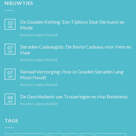
NIEUWTJES
De Gouden Ketting: Een Tijdloos Stuk Sierkunst en
22
okt
Mode
voor
Reacties uitgeschakeld
De
Gouden
Sieraden Cadeaugids: De Beste Cadeaus voor Hem en
07
Ketting:
okt
Haar
Een
voor
Reacties uitgeschakeld
Tijdloos
Sieraden
Stuk
Cadeaugids:
Sieraad Verzorging: Hoe Je Gouden Sieraden Lang
Sierkunst
07
De
en
okt
Mooi Houdt
Beste
Mode
voor
Reacties uitgeschakeld
Cadeaus
Sieraad
voor
Verzorging:
De Geschiedenis van Trouwringen en Hun Betekenis
Hem
04
Hoe
en
okt
voor
Reacties uitgeschakeld
Je
Haar
De
Gouden
Geschiedenis
Sieraden
van
TAGS
Lang
Trouwringen
Mooi
en
Houdt
Hun