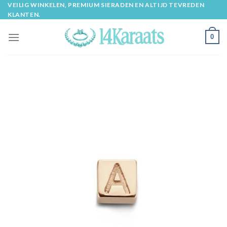
Skip
VEILIG WINKELEN, PREMIUM SIERADEN EN ALTIJD TEVREDEN
KLANTEN.
to
content
0