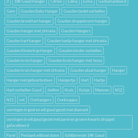
0
18K Goud Hanger
Citrien
Edina
Evina
Gediamanteerd
Betekenis
Gem
Gouden Baby Hanger
Gouden bedel oorbellen
Gouden breekhart hanger
Gouden druppelvorm hanger
Gouden hanger met zirkonia
Gouden Hangers
Gouden hart hanger
Gouden hartje hanger met zirkonia
Gouden Kinderkop Hanger
Gouden kinder oorbellen
Gouden kruis hanger
Gouden kruis hanger met Jezus
Gouden kruis hanger met zirkonia
Gouden plaat hanger
Hanger
Hanger met geboortesteen
Hangertje
Hart
Hartje
Hart oorbellen Goud
Jonline
Kruis
Kuisje
Mannen
N12
N15
nvt
Oorhangers
Oorknopjes
oorringen in geel en wit goud gezet met diamant
oorringen in wit goud gezet met parel en groene kwarts druppel
gefacetteerd
Parel
Pendant without stone
Schitterende 14K Goud