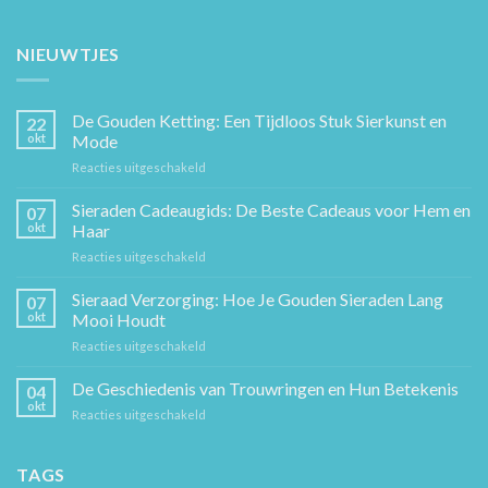
NIEUWTJES
De Gouden Ketting: Een Tijdloos Stuk Sierkunst en
22
okt
Mode
voor
Reacties uitgeschakeld
De
Gouden
Sieraden Cadeaugids: De Beste Cadeaus voor Hem en
07
Ketting:
okt
Haar
Een
voor
Reacties uitgeschakeld
Tijdloos
Sieraden
Stuk
Cadeaugids:
Sieraad Verzorging: Hoe Je Gouden Sieraden Lang
Sierkunst
07
De
en
okt
Mooi Houdt
Beste
Mode
voor
Reacties uitgeschakeld
Cadeaus
Sieraad
voor
Verzorging:
De Geschiedenis van Trouwringen en Hun Betekenis
Hem
04
Hoe
en
okt
voor
Reacties uitgeschakeld
Je
Haar
De
Gouden
Geschiedenis
Sieraden
van
TAGS
Lang
Trouwringen