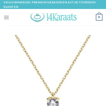
Skip
VEILIG WINKELEN, PREMIUM SIERADEN EN ALTIJD TEVREDEN
KLANTEN.
to
content
0