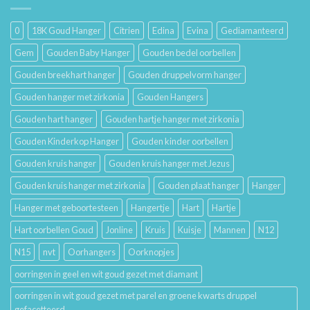
Mooi
en
Houdt
Hun
0
18K Goud Hanger
Citrien
Edina
Evina
Gediamanteerd
Betekenis
Gem
Gouden Baby Hanger
Gouden bedel oorbellen
Gouden breekhart hanger
Gouden druppelvorm hanger
Gouden hanger met zirkonia
Gouden Hangers
Gouden hart hanger
Gouden hartje hanger met zirkonia
Gouden Kinderkop Hanger
Gouden kinder oorbellen
Gouden kruis hanger
Gouden kruis hanger met Jezus
Gouden kruis hanger met zirkonia
Gouden plaat hanger
Hanger
Hanger met geboortesteen
Hangertje
Hart
Hartje
Hart oorbellen Goud
Jonline
Kruis
Kuisje
Mannen
N12
N15
nvt
Oorhangers
Oorknopjes
oorringen in geel en wit goud gezet met diamant
oorringen in wit goud gezet met parel en groene kwarts druppel
gefacetteerd