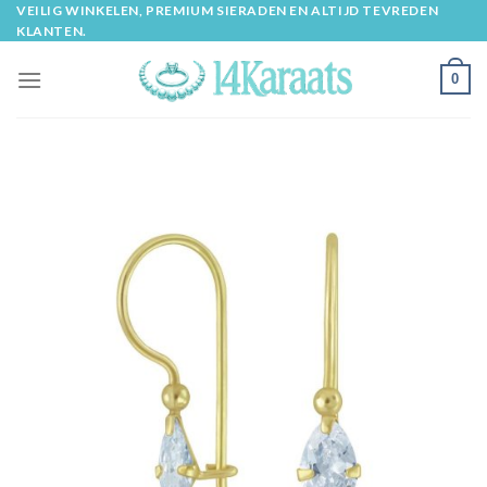
Skip
VEILIG WINKELEN, PREMIUM SIERADEN EN ALTIJD TEVREDEN
KLANTEN.
to
content
0