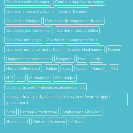
Gouden breekhart hanger
Gouden druppelvorm hanger
Gouden hanger met zirkonia
Gouden Hangers
Gouden hart hanger
Gouden hartje hanger met zirkonia
Gouden Kinderkop Hanger
Gouden kinder oorbellen
Gouden kruis hanger
Gouden kruis hanger met Jezus
Gouden kruis hanger met zirkonia
Gouden plaat hanger
Hanger
Hanger met geboortesteen
Hangertje
Hart
Hartje
Hart oorbellen Goud
Jonline
Kruis
Kuisje
Mannen
N12
N15
nvt
Oorhangers
Oorknopjes
oorringen in geel en wit goud gezet met diamant
oorringen in wit goud gezet met parel en groene kwarts druppel
gefacetteerd
Parel
Pendant without stone
Schitterende 14K Goud
Sterrenbeeld
Unisex
Vrouwen
Zirkonia