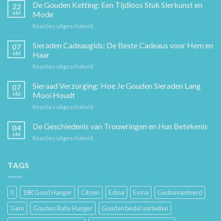
De Gouden Ketting: Een Tijdloos Stuk Sierkunst en
22
okt
Mode
voor
Reacties uitgeschakeld
De
Gouden
Sieraden Cadeaugids: De Beste Cadeaus voor Hem en
07
Ketting:
okt
Haar
Een
voor
Reacties uitgeschakeld
Tijdloos
Sieraden
Stuk
Cadeaugids:
Sieraad Verzorging: Hoe Je Gouden Sieraden Lang
Sierkunst
07
De
en
okt
Mooi Houdt
Beste
Mode
voor
Reacties uitgeschakeld
Cadeaus
Sieraad
voor
Verzorging:
De Geschiedenis van Trouwringen en Hun Betekenis
Hem
04
Hoe
en
okt
voor
Reacties uitgeschakeld
Je
Haar
De
Gouden
Geschiedenis
Sieraden
van
TAGS
Lang
Trouwringen
Mooi
en
Houdt
Hun
0
18K Goud Hanger
Citrien
Edina
Evina
Gediamanteerd
Betekenis
Gem
Gouden Baby Hanger
Gouden bedel oorbellen