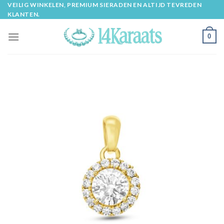
Skip
VEILIG WINKELEN, PREMIUM SIERADEN EN ALTIJD TEVREDEN
KLANTEN.
to
content
0