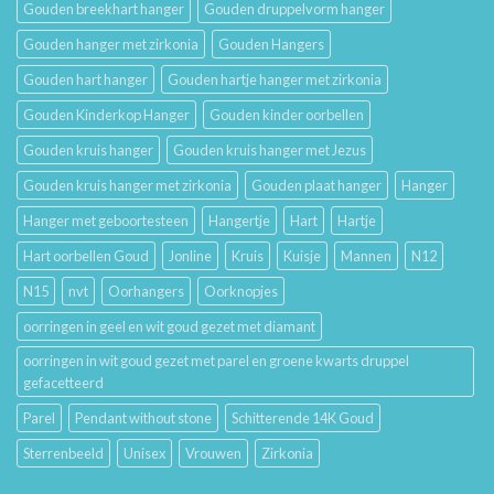
Gouden breekhart hanger
Gouden druppelvorm hanger
Gouden hanger met zirkonia
Gouden Hangers
Gouden hart hanger
Gouden hartje hanger met zirkonia
Gouden Kinderkop Hanger
Gouden kinder oorbellen
Gouden kruis hanger
Gouden kruis hanger met Jezus
Gouden kruis hanger met zirkonia
Gouden plaat hanger
Hanger
Hanger met geboortesteen
Hangertje
Hart
Hartje
Hart oorbellen Goud
Jonline
Kruis
Kuisje
Mannen
N12
N15
nvt
Oorhangers
Oorknopjes
oorringen in geel en wit goud gezet met diamant
oorringen in wit goud gezet met parel en groene kwarts druppel
gefacetteerd
Parel
Pendant without stone
Schitterende 14K Goud
Sterrenbeeld
Unisex
Vrouwen
Zirkonia