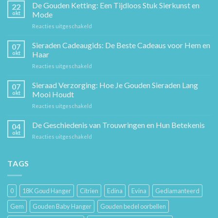
De Gouden Ketting: Een Tijdloos Stuk Sierkunst en
22
okt
Mode
voor
Reacties uitgeschakeld
De
Gouden
Sieraden Cadeaugids: De Beste Cadeaus voor Hem en
07
Ketting:
okt
Haar
Een
voor
Reacties uitgeschakeld
Tijdloos
Sieraden
Stuk
Cadeaugids:
Sieraad Verzorging: Hoe Je Gouden Sieraden Lang
Sierkunst
07
De
en
okt
Mooi Houdt
Beste
Mode
voor
Reacties uitgeschakeld
Cadeaus
Sieraad
voor
Verzorging:
De Geschiedenis van Trouwringen en Hun Betekenis
Hem
04
Hoe
en
okt
voor
Reacties uitgeschakeld
Je
Haar
De
Gouden
Geschiedenis
Sieraden
van
TAGS
Lang
Trouwringen
Mooi
en
Houdt
Hun
0
18K Goud Hanger
Citrien
Edina
Evina
Gediamanteerd
Betekenis
Gem
Gouden Baby Hanger
Gouden bedel oorbellen