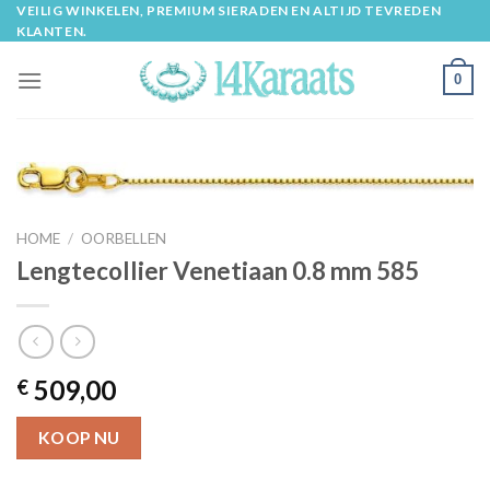
Skip
VEILIG WINKELEN, PREMIUM SIERADEN EN ALTIJD TEVREDEN
KLANTEN.
to
content
0
HOME
/
OORBELLEN
Lengtecollier Venetiaan 0.8 mm 585
509,00
€
KOOP NU