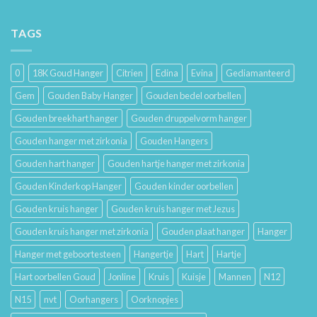
De
Gouden
Geschiedenis
Sieraden
van
TAGS
Lang
Trouwringen
Mooi
en
Houdt
Hun
0
18K Goud Hanger
Citrien
Edina
Evina
Gediamanteerd
Betekenis
Gem
Gouden Baby Hanger
Gouden bedel oorbellen
Gouden breekhart hanger
Gouden druppelvorm hanger
Gouden hanger met zirkonia
Gouden Hangers
Gouden hart hanger
Gouden hartje hanger met zirkonia
Gouden Kinderkop Hanger
Gouden kinder oorbellen
Gouden kruis hanger
Gouden kruis hanger met Jezus
Gouden kruis hanger met zirkonia
Gouden plaat hanger
Hanger
Hanger met geboortesteen
Hangertje
Hart
Hartje
Hart oorbellen Goud
Jonline
Kruis
Kuisje
Mannen
N12
N15
nvt
Oorhangers
Oorknopjes