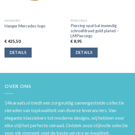
HANGERS
PIERCINGS
Piercing opal bal inwendig
Hanger Mercedes-logo
schroefdraad gold plated –
LMPiercings
€
425,50
€
8,95
DETAILS
DETAILS
OVER ONS
14karaats.nl
biedt een zorgvuldig samengestelde collectie
sieraden van topkwaliteit van diverse leveranciers. Van
elegante klassiekers tot moderne designs, wij hebben voor
elke stijl het perfecte sieraad. Ontdek onze stijlvolle selectie
voor elk moment, met de beste service en kwaliteit.