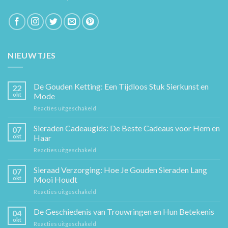
NIEUWTJES
De Gouden Ketting: Een Tijdloos Stuk Sierkunst en
22
okt
Mode
voor
Reacties uitgeschakeld
De
Gouden
Sieraden Cadeaugids: De Beste Cadeaus voor Hem en
07
Ketting:
okt
Haar
Een
voor
Reacties uitgeschakeld
Tijdloos
Sieraden
Stuk
Cadeaugids:
Sieraad Verzorging: Hoe Je Gouden Sieraden Lang
Sierkunst
07
De
en
okt
Mooi Houdt
Beste
Mode
voor
Reacties uitgeschakeld
Cadeaus
Sieraad
voor
Verzorging:
De Geschiedenis van Trouwringen en Hun Betekenis
Hem
04
Hoe
en
okt
voor
Reacties uitgeschakeld
Je
Haar