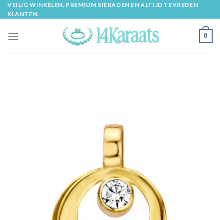
Skip
VEILIG WINKELEN, PREMIUM SIERADEN EN ALTIJD TEVREDEN
KLANTEN.
to
content
0