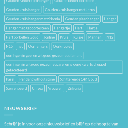
Gouden Kinderkop Hanger
Gouden kinder oorbellen
Gouden kruis hanger
Gouden kruis hanger met Jezus
Gouden kruis hanger met zirkonia
Gouden plaat hanger
Hanger
Hanger met geboortesteen
Hangertje
Hart
Hartje
Hart oorbellen Goud
Jonline
Kruis
Kuisje
Mannen
N12
N15
nvt
Oorhangers
Oorknopjes
oorringen in geel en wit goud gezet met diamant
oorringen in wit goud gezet met parel en groene kwarts druppel
gefacetteerd
Parel
Pendant without stone
Schitterende 14K Goud
Sterrenbeeld
Unisex
Vrouwen
Zirkonia
NIEUWSBRIEF
Schrijf je in voor onze nieuwsbrief en blijf op de hoogte van