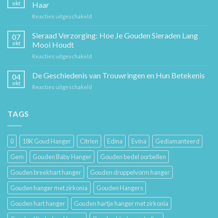
Ketting:
okt
Haar
Een
voor
Reacties uitgeschakeld
Tijdloos
Sieraden
Stuk
Cadeaugids:
Sieraad Verzorging: Hoe Je Gouden Sieraden Lang
Sierkunst
07
De
en
okt
Mooi Houdt
Beste
Mode
voor
Reacties uitgeschakeld
Cadeaus
Sieraad
voor
Verzorging:
De Geschiedenis van Trouwringen en Hun Betekenis
Hem
04
Hoe
en
okt
voor
Reacties uitgeschakeld
Je
Haar
De
Gouden
Geschiedenis
Sieraden
van
TAGS
Lang
Trouwringen
Mooi
en
Houdt
Hun
0
18K Goud Hanger
Citrien
Edina
Evina
Gediamanteerd
Betekenis
Gem
Gouden Baby Hanger
Gouden bedel oorbellen
Gouden breekhart hanger
Gouden druppelvorm hanger
Gouden hanger met zirkonia
Gouden Hangers
Gouden hart hanger
Gouden hartje hanger met zirkonia