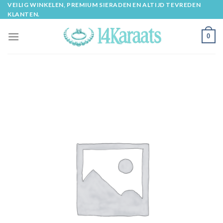
Skip
VEILIG WINKELEN, PREMIUM SIERADEN EN ALTIJD TEVREDEN
KLANTEN.
to
content
0