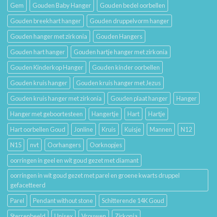
Gem
Gouden Baby Hanger
Gouden bedel oorbellen
Gouden breekhart hanger
Gouden druppelvorm hanger
Gouden hanger met zirkonia
Gouden Hangers
Gouden hart hanger
Gouden hartje hanger met zirkonia
Gouden Kinderkop Hanger
Gouden kinder oorbellen
Gouden kruis hanger
Gouden kruis hanger met Jezus
Gouden kruis hanger met zirkonia
Gouden plaat hanger
Hanger
Hanger met geboortesteen
Hangertje
Hart
Hartje
Hart oorbellen Goud
Jonline
Kruis
Kuisje
Mannen
N12
N15
nvt
Oorhangers
Oorknopjes
oorringen in geel en wit goud gezet met diamant
oorringen in wit goud gezet met parel en groene kwarts druppel
gefacetteerd
Parel
Pendant without stone
Schitterende 14K Goud
Sterrenbeeld
Unisex
Vrouwen
Zirkonia