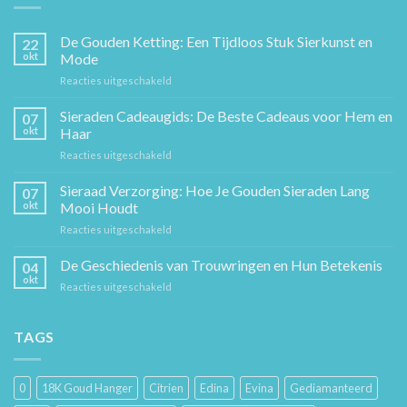
De Gouden Ketting: Een Tijdloos Stuk Sierkunst en
22
okt
Mode
voor
Reacties uitgeschakeld
De
Gouden
Sieraden Cadeaugids: De Beste Cadeaus voor Hem en
07
Ketting:
okt
Haar
Een
voor
Reacties uitgeschakeld
Tijdloos
Sieraden
Stuk
Cadeaugids:
Sieraad Verzorging: Hoe Je Gouden Sieraden Lang
Sierkunst
07
De
en
okt
Mooi Houdt
Beste
Mode
voor
Reacties uitgeschakeld
Cadeaus
Sieraad
voor
Verzorging:
De Geschiedenis van Trouwringen en Hun Betekenis
Hem
04
Hoe
en
okt
voor
Reacties uitgeschakeld
Je
Haar
De
Gouden
Geschiedenis
Sieraden
van
TAGS
Lang
Trouwringen
Mooi
en
Houdt
Hun
0
18K Goud Hanger
Citrien
Edina
Evina
Gediamanteerd
Betekenis