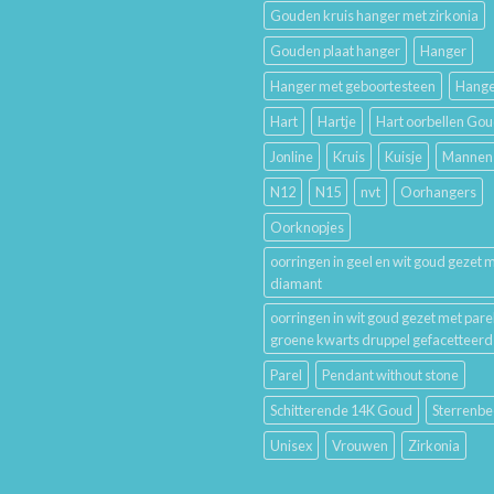
Trouwringen
Gouden kruis hanger met zirkonia
en
Hun
Gouden plaat hanger
Hanger
Betekenis
Hanger met geboortesteen
Hange
Hart
Hartje
Hart oorbellen Go
Jonline
Kruis
Kuisje
Mannen
N12
N15
nvt
Oorhangers
Oorknopjes
oorringen in geel en wit goud gezet 
diamant
oorringen in wit goud gezet met pare
groene kwarts druppel gefacetteerd
Parel
Pendant without stone
Schitterende 14K Goud
Sterrenbe
Unisex
Vrouwen
Zirkonia