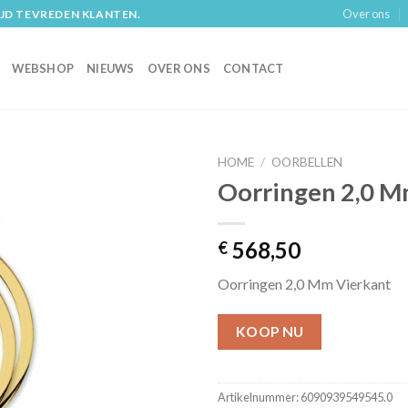
Over ons
IJD TEVREDEN KLANTEN.
WEBSHOP
NIEUWS
OVER ONS
CONTACT
HOME
/
OORBELLEN
Oorringen 2,0 M
568,50
€
Oorringen 2,0 Mm Vierkant
KOOP NU
Artikelnummer:
6090939549545.0