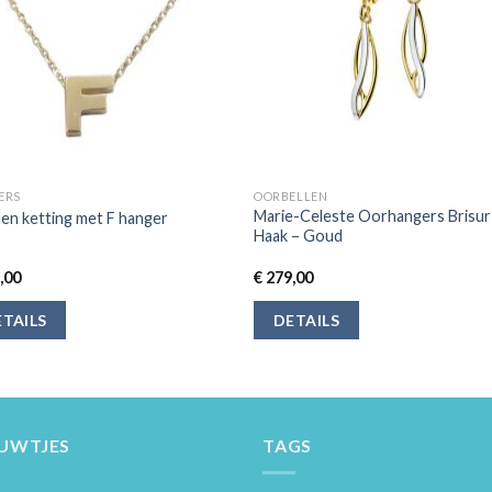
ERS
OORBELLEN
Marie-Celeste Oorhangers Brisur
n ketting met F hanger
Haak – Goud
,00
€
279,00
TAILS
DETAILS
EUWTJES
TAGS