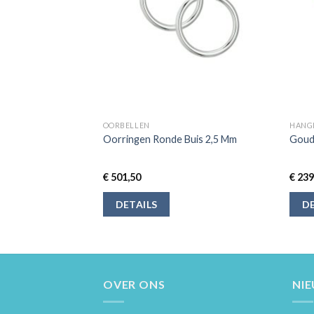
OORBELLEN
HANG
nkelbandje met Ster
Oorringen Ronde Buis 2,5 Mm
Goude
6 cm – Fijn en
€
501,50
€
239
DETAILS
DE
OVER ONS
NI