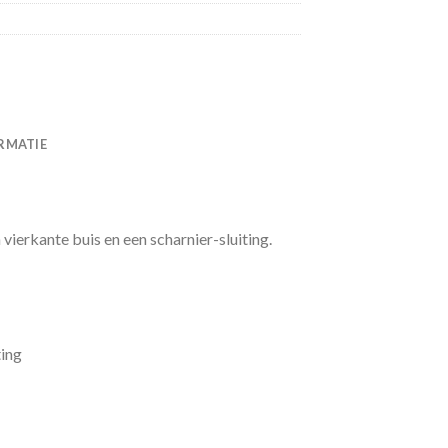
RMATIE
ierkante buis en een scharnier-sluiting.
ting