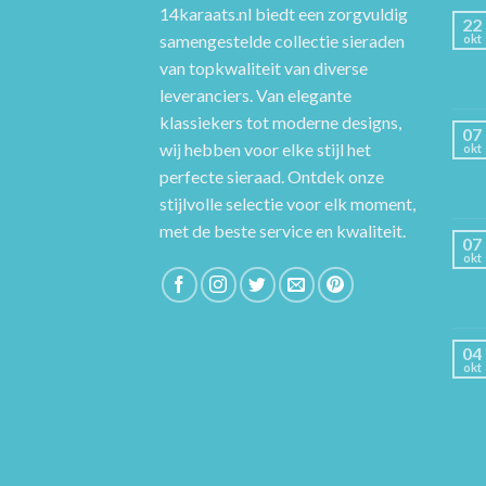
14karaats.nl
biedt een zorgvuldig
22
samengestelde collectie sieraden
okt
van topkwaliteit van diverse
leveranciers. Van elegante
klassiekers tot moderne designs,
07
wij hebben voor elke stijl het
okt
perfecte sieraad. Ontdek onze
stijlvolle selectie voor elk moment,
met de beste service en kwaliteit.
07
okt
04
okt