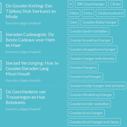
0
18K Goud Hanger
Citrien
De Gouden Ketting: Een
Tijdloos Stuk Sierkunst en
Edina
Evina
Gediamanteerd
Mode
Gem
Gouden Baby Hanger
voor
Reacties uitgeschakeld
De
Gouden bedel oorbellen
Gouden
Sieraden Cadeaugids: De
Ketting:
Beste Cadeaus voor Hem
Gouden breekhart hanger
Een
en Haar
Tijdloos
Gouden druppelvorm hanger
voor
Reacties uitgeschakeld
Stuk
Sieraden
Sierkunst
Gouden hanger met zirkonia
Cadeaugids:
en
Sieraad Verzorging: Hoe Je
De
Mode
Gouden Hangers
Gouden Sieraden Lang
Beste
Mooi Houdt
Cadeaus
Gouden hart hanger
voor
Reacties uitgeschakeld
voor
Sieraad
Hem
Gouden hartje hanger met zirkonia
Verzorging:
en
De Geschiedenis van
Gouden Kinderkop Hanger
Hoe
Haar
Trouwringen en Hun
Je
Betekenis
Gouden kinder oorbellen
Gouden
voor
Reacties uitgeschakeld
Sieraden
Gouden kruis hanger
De
Lang
Geschiedenis
Mooi
Gouden kruis hanger met Jezus
van
Houdt