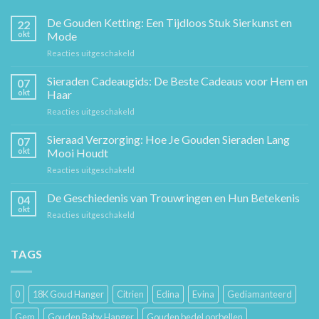
De Gouden Ketting: Een Tijdloos Stuk Sierkunst en
22
okt
Mode
voor
Reacties uitgeschakeld
De
Gouden
Sieraden Cadeaugids: De Beste Cadeaus voor Hem en
07
Ketting:
okt
Haar
Een
voor
Reacties uitgeschakeld
Tijdloos
Sieraden
Stuk
Cadeaugids:
Sieraad Verzorging: Hoe Je Gouden Sieraden Lang
Sierkunst
07
De
en
okt
Mooi Houdt
Beste
Mode
voor
Reacties uitgeschakeld
Cadeaus
Sieraad
voor
Verzorging:
De Geschiedenis van Trouwringen en Hun Betekenis
Hem
04
Hoe
en
okt
voor
Reacties uitgeschakeld
Je
Haar
De
Gouden
Geschiedenis
Sieraden
van
TAGS
Lang
Trouwringen
Mooi
en
Houdt
Hun
0
18K Goud Hanger
Citrien
Edina
Evina
Gediamanteerd
Betekenis
Gem
Gouden Baby Hanger
Gouden bedel oorbellen