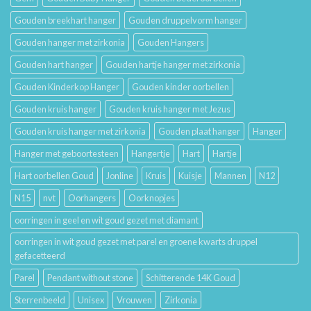
Gouden breekhart hanger
Gouden druppelvorm hanger
Gouden hanger met zirkonia
Gouden Hangers
Gouden hart hanger
Gouden hartje hanger met zirkonia
Gouden Kinderkop Hanger
Gouden kinder oorbellen
Gouden kruis hanger
Gouden kruis hanger met Jezus
Gouden kruis hanger met zirkonia
Gouden plaat hanger
Hanger
Hanger met geboortesteen
Hangertje
Hart
Hartje
Hart oorbellen Goud
Jonline
Kruis
Kuisje
Mannen
N12
N15
nvt
Oorhangers
Oorknopjes
oorringen in geel en wit goud gezet met diamant
oorringen in wit goud gezet met parel en groene kwarts druppel
gefacetteerd
Parel
Pendant without stone
Schitterende 14K Goud
Sterrenbeeld
Unisex
Vrouwen
Zirkonia