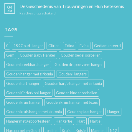
voor
Verzorging:
De Geschiedenis van Trouwringen en Hun Betekenis
Hem
04
Hoe
en
okt
voor
Reacties uitgeschakeld
Je
Haar
De
Gouden
Geschiedenis
Sieraden
van
TAGS
Lang
Trouwringen
Mooi
en
Houdt
Hun
0
18K Goud Hanger
Citrien
Edina
Evina
Gediamanteerd
Betekenis
Gem
Gouden Baby Hanger
Gouden bedel oorbellen
Gouden breekhart hanger
Gouden druppelvorm hanger
Gouden hanger met zirkonia
Gouden Hangers
Gouden hart hanger
Gouden hartje hanger met zirkonia
Gouden Kinderkop Hanger
Gouden kinder oorbellen
Gouden kruis hanger
Gouden kruis hanger met Jezus
Gouden kruis hanger met zirkonia
Gouden plaat hanger
Hanger
Hanger met geboortesteen
Hangertje
Hart
Hartje
Hart oorbellen Goud
Jonline
Kruis
Kuisje
Mannen
N12