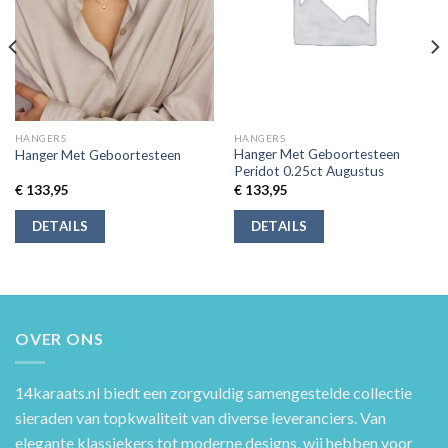
HANGERS
HANGERS
Hanger Met Geboortesteen
Hanger Met Geboortesteen
Peridot 0.25ct Augustus
€
133,95
€
133,95
DETAILS
DETAILS
OVER ONS
14karaats.nl
biedt een zorgvuldig samengestelde collectie
sieraden van topkwaliteit van diverse leveranciers. Van
elegante klassiekers tot moderne designs, wij hebben voor