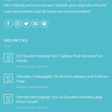
elke stijl het perfecte sieraad. Ontdek onze stijlvolle selectie
voor elk moment, met de beste service en kwaliteit.
NIEUWTJES
De Gouden Ketting: Een Tijdloos Stuk Sierkunst en
22
okt
Mode
voor
Reacties uitgeschakeld
De
Gouden
Sieraden Cadeaugids: De Beste Cadeaus voor Hem en
07
Ketting:
okt
Haar
Een
voor
Reacties uitgeschakeld
Tijdloos
Sieraden
Stuk
Cadeaugids:
Sieraad Verzorging: Hoe Je Gouden Sieraden Lang
Sierkunst
07
De
en
okt
Mooi Houdt
Beste
Mode
voor
Reacties uitgeschakeld
Cadeaus
Sieraad