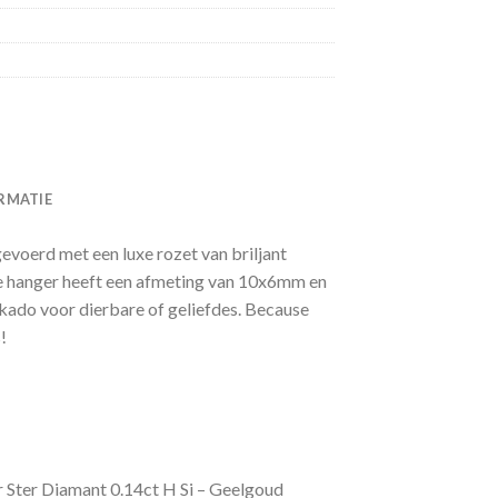
RMATIE
evoerd met een luxe rozet van briljant
e hanger heeft een afmeting van 10x6mm en
t kado voor dierbare of geliefdes. Because
!
 Ster Diamant 0.14ct H Si – Geelgoud