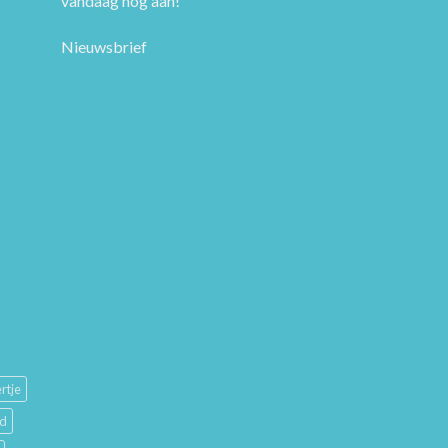
vandaag nog aan!
Nieuwsbrief
rtje
ud