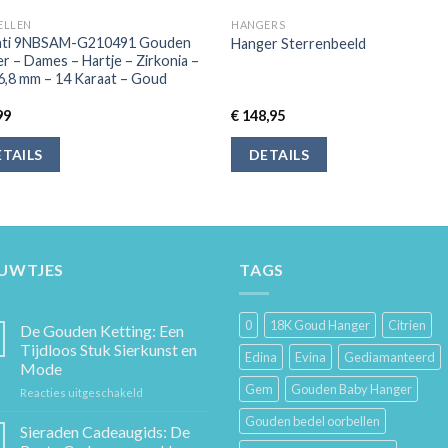
ELLEN
HANGERS
enti 9NBSAM-G210491 Gouden
Hanger Sterrenbeeld
r – Dames – Hartje – Zirkonia –
 6,8 mm – 14 Karaat – Goud
99
€
148,95
TAILS
DETAILS
EUWTJES
TAGS
0
18K Goud Hanger
Citrien
De Gouden Ketting: Een
Tijdloos Stuk Sierkunst en
Edina
Evina
Gediamanteerd
Mode
Gem
Gouden Baby Hanger
voor
Reacties uitgeschakeld
De
Gouden bedel oorbellen
Gouden
Sieraden Cadeaugids: De
Ketting: