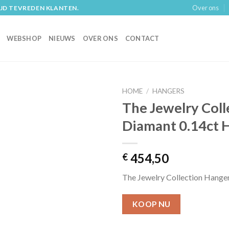
Over ons
IJD TEVREDEN KLANTEN.
WEBSHOP
NIEUWS
OVER ONS
CONTACT
HOME
/
HANGERS
The Jewelry Coll
Diamant 0.14ct H
454,50
€
The Jewelry Collection Hanger
KOOP NU