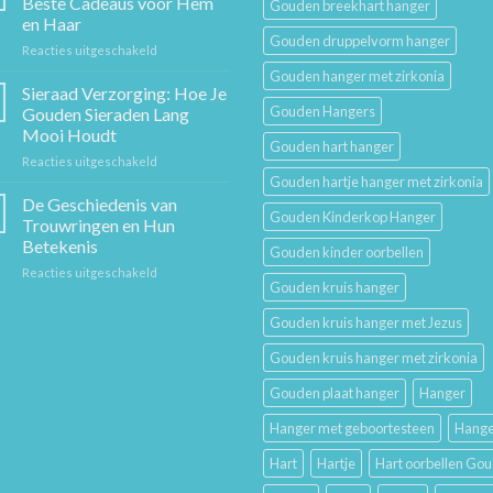
Beste Cadeaus voor Hem
Gouden breekhart hanger
Een
en Haar
Tijdloos
Gouden druppelvorm hanger
voor
Reacties uitgeschakeld
Stuk
Sieraden
Sierkunst
Gouden hanger met zirkonia
Cadeaugids:
en
Sieraad Verzorging: Hoe Je
De
Mode
Gouden Hangers
Gouden Sieraden Lang
Beste
Mooi Houdt
Cadeaus
Gouden hart hanger
voor
Reacties uitgeschakeld
voor
Sieraad
Hem
Gouden hartje hanger met zirkonia
Verzorging:
en
De Geschiedenis van
Gouden Kinderkop Hanger
Hoe
Haar
Trouwringen en Hun
Je
Betekenis
Gouden kinder oorbellen
Gouden
voor
Reacties uitgeschakeld
Sieraden
Gouden kruis hanger
De
Lang
Geschiedenis
Mooi
Gouden kruis hanger met Jezus
van
Houdt
Trouwringen
Gouden kruis hanger met zirkonia
en
Hun
Gouden plaat hanger
Hanger
Betekenis
Hanger met geboortesteen
Hange
Hart
Hartje
Hart oorbellen Go