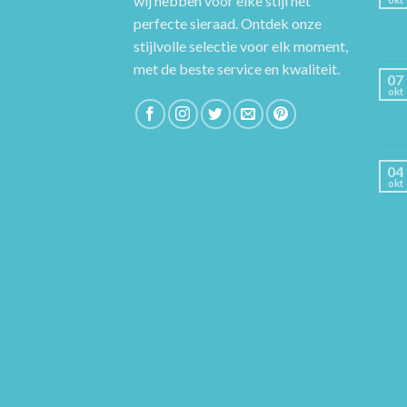
wij hebben voor elke stijl het
perfecte sieraad. Ontdek onze
stijlvolle selectie voor elk moment,
met de beste service en kwaliteit.
07
okt
04
okt