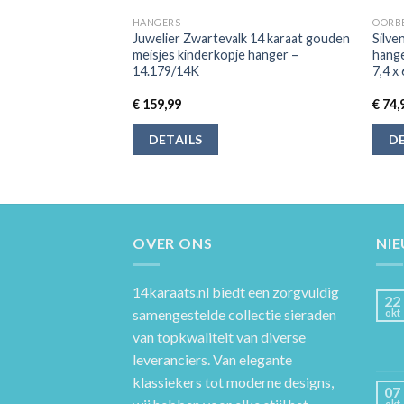
HANGERS
OORB
Juwelier Zwartevalk 14 karaat gouden
Silv
ortesteen
meisjes kinderkopje hanger –
hange
14.179/14K
7,4 x
€
159,99
€
74,
DETAILS
DE
OVER ONS
NI
14karaats.nl
biedt een zorgvuldig
22
samengestelde collectie sieraden
okt
van topkwaliteit van diverse
leveranciers. Van elegante
klassiekers tot moderne designs,
07
okt