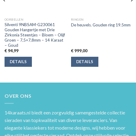
OORBELLEN
RINGEN
Silventi 9NBSAM-G230061
De heuvels. Gouden ring 19.5mm
Gouden Hangertje met Drie
Zirkonia Steentjes – Bloem – Olijf
Groen – 7,5×7,8mm – 14 Karaat
– Goud
€
94,99
€
999,00
DETAILS
DETAILS
OVER ONS
14karaats.nl
biedt een zorgvuldig samengestelde collectie
sieraden van topkwaliteit van diverse leveranciers. Van
elegante klassiekers tot moderne designs, wij hebben voor
elke stijl het perfecte sieraad. Ontdek onze stijlvolle selectie