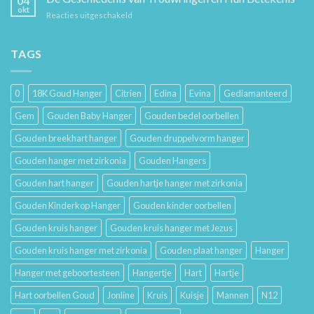
04
Hoe
en
okt
voor
Reacties uitgeschakeld
Je
Haar
De
Gouden
Geschiedenis
Sieraden
van
TAGS
Lang
Trouwringen
Mooi
en
Houdt
Hun
0
18K Goud Hanger
Citrien
Edina
Evina
Gediamanteerd
Betekenis
Gem
Gouden Baby Hanger
Gouden bedel oorbellen
Gouden breekhart hanger
Gouden druppelvorm hanger
Gouden hanger met zirkonia
Gouden Hangers
Gouden hart hanger
Gouden hartje hanger met zirkonia
Gouden Kinderkop Hanger
Gouden kinder oorbellen
Gouden kruis hanger
Gouden kruis hanger met Jezus
Gouden kruis hanger met zirkonia
Gouden plaat hanger
Hanger
Hanger met geboortesteen
Hangertje
Hart
Hartje
Hart oorbellen Goud
Jonline
Kruis
Kuisje
Mannen
N12