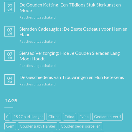
De Gouden Ketting: Een Tijdloos Stuk Sierkunst en
22
okt
Mode
voor
Reacties uitgeschakeld
De
Gouden
Sieraden Cadeaugids: De Beste Cadeaus voor Hem en
07
Ketting:
okt
Haar
Een
voor
Reacties uitgeschakeld
Tijdloos
Sieraden
Stuk
Cadeaugids:
Sieraad Verzorging: Hoe Je Gouden Sieraden Lang
Sierkunst
07
De
en
okt
Mooi Houdt
Beste
Mode
voor
Reacties uitgeschakeld
Cadeaus
Sieraad
voor
Verzorging:
De Geschiedenis van Trouwringen en Hun Betekenis
Hem
04
Hoe
en
okt
voor
Reacties uitgeschakeld
Je
Haar
De
Gouden
Geschiedenis
Sieraden
van
TAGS
Lang
Trouwringen
Mooi
en
Houdt
Hun
0
18K Goud Hanger
Citrien
Edina
Evina
Gediamanteerd
Betekenis
Gem
Gouden Baby Hanger
Gouden bedel oorbellen