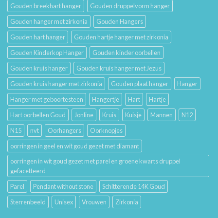
Gouden breekhart hanger
Gouden druppelvorm hanger
Gouden hanger met zirkonia
Gouden Hangers
Gouden hart hanger
Gouden hartje hanger met zirkonia
Gouden Kinderkop Hanger
Gouden kinder oorbellen
Gouden kruis hanger
Gouden kruis hanger met Jezus
Gouden kruis hanger met zirkonia
Gouden plaat hanger
Hanger
Hanger met geboortesteen
Hangertje
Hart
Hartje
Hart oorbellen Goud
Jonline
Kruis
Kuisje
Mannen
N12
N15
nvt
Oorhangers
Oorknopjes
oorringen in geel en wit goud gezet met diamant
oorringen in wit goud gezet met parel en groene kwarts druppel
gefacetteerd
Parel
Pendant without stone
Schitterende 14K Goud
Sterrenbeeld
Unisex
Vrouwen
Zirkonia