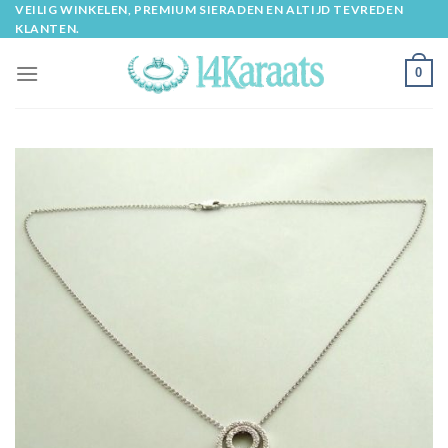
Skip
VEILIG WINKELEN, PREMIUM SIERADEN EN ALTIJD TEVREDEN
KLANTEN.
to
content
0