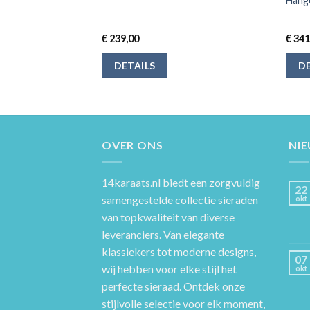
Hange
€
239,00
€
341
DETAILS
DE
OVER ONS
NI
14karaats.nl
biedt een zorgvuldig
22
samengestelde collectie sieraden
okt
van topkwaliteit van diverse
leveranciers. Van elegante
klassiekers tot moderne designs,
07
wij hebben voor elke stijl het
okt
perfecte sieraad. Ontdek onze
stijlvolle selectie voor elk moment,