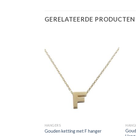
GERELATEERDE PRODUCTEN
HANGERS
HANG
X 11 Mm 14K
Goud
Gouden ketting met F hanger