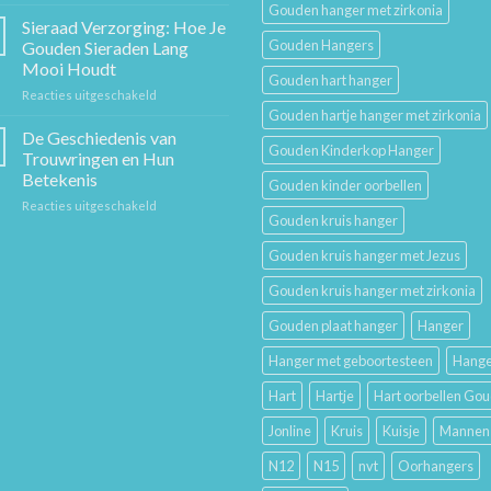
Sieraden
Sierkunst
Gouden hanger met zirkonia
Cadeaugids:
en
Sieraad Verzorging: Hoe Je
De
Mode
Gouden Hangers
Gouden Sieraden Lang
Beste
Mooi Houdt
Cadeaus
Gouden hart hanger
voor
Reacties uitgeschakeld
voor
Sieraad
Hem
Gouden hartje hanger met zirkonia
Verzorging:
en
De Geschiedenis van
Gouden Kinderkop Hanger
Hoe
Haar
Trouwringen en Hun
Je
Betekenis
Gouden kinder oorbellen
Gouden
voor
Reacties uitgeschakeld
Sieraden
Gouden kruis hanger
De
Lang
Geschiedenis
Mooi
Gouden kruis hanger met Jezus
van
Houdt
Trouwringen
Gouden kruis hanger met zirkonia
en
Hun
Gouden plaat hanger
Hanger
Betekenis
Hanger met geboortesteen
Hange
Hart
Hartje
Hart oorbellen Go
Jonline
Kruis
Kuisje
Mannen
N12
N15
nvt
Oorhangers