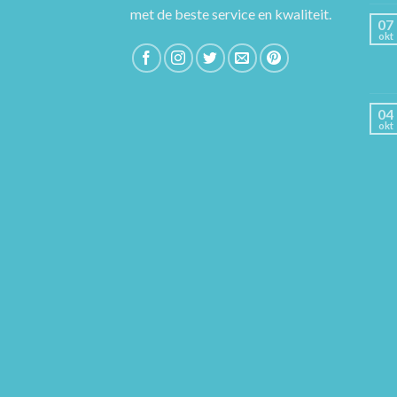
met de beste service en kwaliteit.
07
okt
04
okt