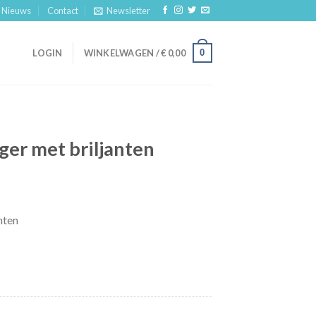
Nieuws
Contact
Newsletter
0
LOGIN
WINKELWAGEN /
€
0,00
er met briljanten
nten