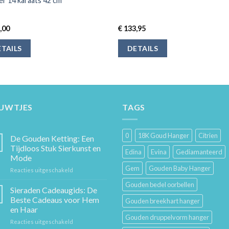
r 14 karaats 42 cm
,00
€
133,95
TAILS
DETAILS
EUWTJES
TAGS
0
18K Goud Hanger
Citrien
De Gouden Ketting: Een
Tijdloos Stuk Sierkunst en
Edina
Evina
Gediamanteerd
Mode
Gem
Gouden Baby Hanger
voor
Reacties uitgeschakeld
De
Gouden bedel oorbellen
Gouden
Sieraden Cadeaugids: De
Ketting:
Beste Cadeaus voor Hem
Gouden breekhart hanger
Een
en Haar
Tijdloos
Gouden druppelvorm hanger
voor
Reacties uitgeschakeld
Stuk