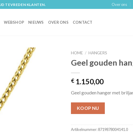
Over ons
IJD TEVREDEN KLANTEN.
WEBSHOP
NIEUWS
OVER ONS
CONTACT
HOME
/
HANGERS
Geel gouden hang
1.150,00
€
Geel gouden hanger met brilja
KOOP NU
Artikelnummer:
8719878004141.0