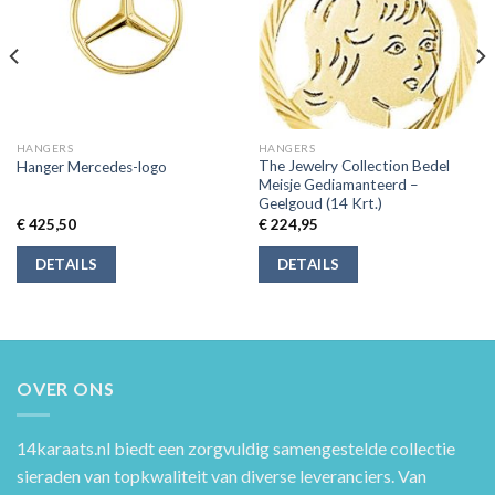
HANGERS
HANGERS
The Jewelry Collection Bedel
Hanger Mercedes-logo
Meisje Gediamanteerd –
Geelgoud (14 Krt.)
€
425,50
€
224,95
DETAILS
DETAILS
OVER ONS
14karaats.nl
biedt een zorgvuldig samengestelde collectie
sieraden van topkwaliteit van diverse leveranciers. Van