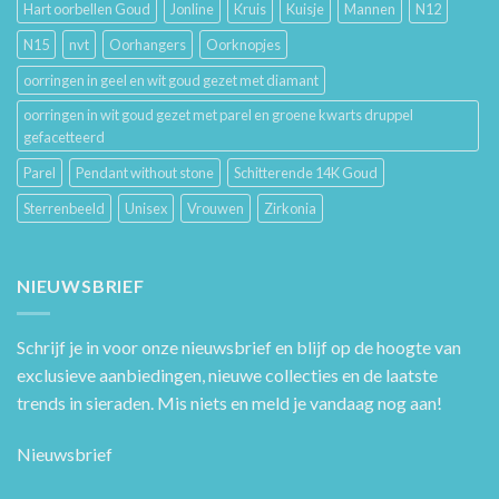
Hart oorbellen Goud
Jonline
Kruis
Kuisje
Mannen
N12
N15
nvt
Oorhangers
Oorknopjes
oorringen in geel en wit goud gezet met diamant
oorringen in wit goud gezet met parel en groene kwarts druppel
gefacetteerd
Parel
Pendant without stone
Schitterende 14K Goud
Sterrenbeeld
Unisex
Vrouwen
Zirkonia
NIEUWSBRIEF
Schrijf je in voor onze nieuwsbrief en blijf op de hoogte van
exclusieve aanbiedingen, nieuwe collecties en de laatste
trends in sieraden. Mis niets en meld je vandaag nog aan!
Nieuwsbrief