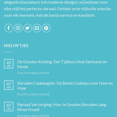
elegante klassiekers tot moderne designs, wij hebben voor
elke stijl het perfecte sieraad. Ontdek onze stijlvolle selectie
voor elk moment, met de beste service en kwaliteit.
NIEUWTJES
De Gouden Ketting: Een Tijdloos Stuk Sierkunst en
22
okt
Mode
voor
Reacties uitgeschakeld
De
Gouden
Sieraden Cadeaugids: De Beste Cadeaus voor Hem en
07
Ketting:
okt
Haar
Een
voor
Reacties uitgeschakeld
Tijdloos
Sieraden
Stuk
Cadeaugids:
Sieraad Verzorging: Hoe Je Gouden Sieraden Lang
Sierkunst
07
De
en
okt
Mooi Houdt
Beste
Mode
voor
Reacties uitgeschakeld
Cadeaus