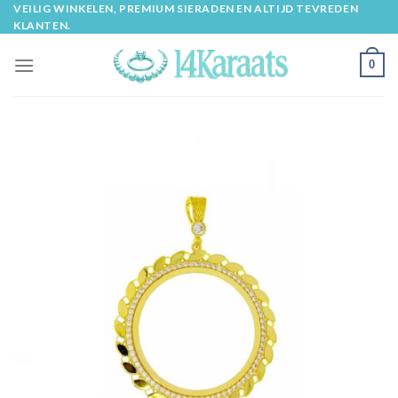
Skip
VEILIG WINKELEN, PREMIUM SIERADEN EN ALTIJD TEVREDEN
KLANTEN.
to
content
0