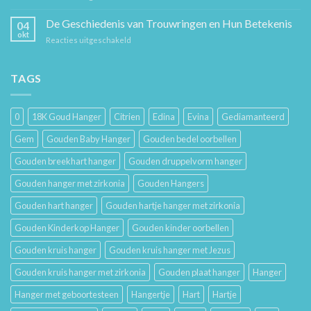
Sieraad
voor
Verzorging:
De Geschiedenis van Trouwringen en Hun Betekenis
Hem
04
Hoe
en
okt
voor
Reacties uitgeschakeld
Je
Haar
De
Gouden
Geschiedenis
Sieraden
van
TAGS
Lang
Trouwringen
Mooi
en
Houdt
Hun
0
18K Goud Hanger
Citrien
Edina
Evina
Gediamanteerd
Betekenis
Gem
Gouden Baby Hanger
Gouden bedel oorbellen
Gouden breekhart hanger
Gouden druppelvorm hanger
Gouden hanger met zirkonia
Gouden Hangers
Gouden hart hanger
Gouden hartje hanger met zirkonia
Gouden Kinderkop Hanger
Gouden kinder oorbellen
Gouden kruis hanger
Gouden kruis hanger met Jezus
Gouden kruis hanger met zirkonia
Gouden plaat hanger
Hanger
Hanger met geboortesteen
Hangertje
Hart
Hartje