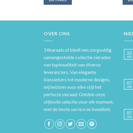
OVER ONS
NI
14karaats.nl
biedt een zorgvuldig
22
samengestelde collectie sieraden
okt
van topkwaliteit van diverse
leveranciers. Van elegante
klassiekers tot moderne designs,
07
wij hebben voor elke stijl het
okt
perfecte sieraad. Ontdek onze
stijlvolle selectie voor elk moment,
met de beste service en kwaliteit.
07
okt