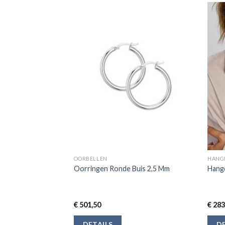
OORBELLEN
HANG
ond Fantasie
Oorringen Ronde Buis 2,5 Mm
Hange
 42 cm
€
501,50
€
283
DETAILS
DE