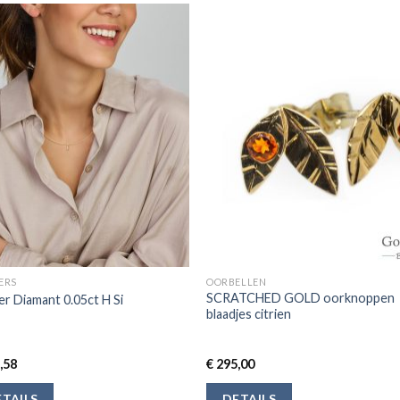
ERS
OORBELLEN
SCRATCHED GOLD oorknoppen
r Diamant 0.05ct H Si
blaadjes citrien
,58
€
295,00
TAILS
DETAILS