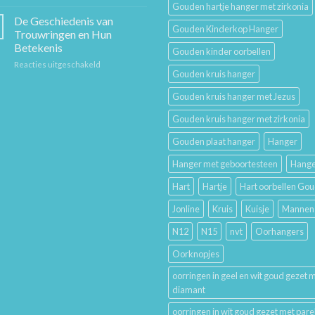
Sieraad
Hem
Gouden hartje hanger met zirkonia
Verzorging:
en
De Geschiedenis van
Gouden Kinderkop Hanger
Hoe
Haar
Trouwringen en Hun
Je
Betekenis
Gouden kinder oorbellen
Gouden
voor
Reacties uitgeschakeld
Sieraden
Gouden kruis hanger
De
Lang
Geschiedenis
Mooi
Gouden kruis hanger met Jezus
van
Houdt
Trouwringen
Gouden kruis hanger met zirkonia
en
Hun
Gouden plaat hanger
Hanger
Betekenis
Hanger met geboortesteen
Hange
Hart
Hartje
Hart oorbellen Go
Jonline
Kruis
Kuisje
Mannen
N12
N15
nvt
Oorhangers
Oorknopjes
oorringen in geel en wit goud gezet 
diamant
oorringen in wit goud gezet met pare