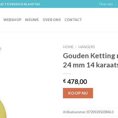
Over ons
IJD TEVREDEN KLANTEN.
WEBSHOP
NIEUWS
OVER ONS
CONTACT
HOME
/
HANGERS
Gouden Ketting 
24 mm 14 karaat
478,00
€
KOOP NU
Artikelnummer:
8720924503846.0