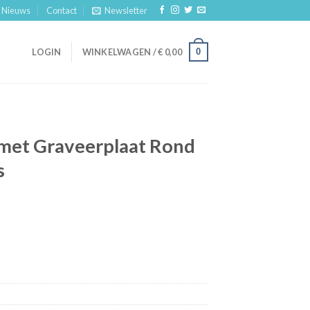
Nieuws
Contact
Newsletter
0
LOGIN
WINKELWAGEN /
€
0,00
met Graveerplaat Rond
s