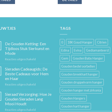
EUWTJES
TAGS
0
18K Goud Hanger
Citrien
De Gouden Ketting: Een
Tijdloos Stuk Sierkunst en
Edina
Evina
Gediamanteerd
Mode
Gem
Gouden Baby Hanger
voor
Reacties uitgeschakeld
De
Gouden bedel oorbellen
Gouden
Sieraden Cadeaugids: De
Ketting:
Beste Cadeaus voor Hem
Gouden breekhart hanger
Een
en Haar
Tijdloos
Gouden druppelvorm hanger
voor
Reacties uitgeschakeld
Stuk
Sieraden
Sierkunst
Gouden hanger met zirkonia
Cadeaugids:
en
Sieraad Verzorging: Hoe Je
De
Mode
Gouden Hangers
Gouden Sieraden Lang
Beste
Mooi Houdt
Cadeaus
Gouden hart hanger
voor
Reacties uitgeschakeld
voor