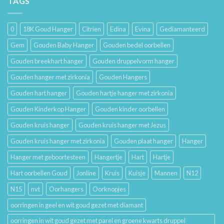
TAGS
Lang
Trouwringen
Mooi
en
Houdt
Hun
0
18K Goud Hanger
Citrien
Edina
Evina
Gediamanteerd
Betekenis
Gem
Gouden Baby Hanger
Gouden bedel oorbellen
Gouden breekhart hanger
Gouden druppelvorm hanger
Gouden hanger met zirkonia
Gouden Hangers
Gouden hart hanger
Gouden hartje hanger met zirkonia
Gouden Kinderkop Hanger
Gouden kinder oorbellen
Gouden kruis hanger
Gouden kruis hanger met Jezus
Gouden kruis hanger met zirkonia
Gouden plaat hanger
Hanger
Hanger met geboortesteen
Hangertje
Hart
Hartje
Hart oorbellen Goud
Jonline
Kruis
Kuisje
Mannen
N12
N15
nvt
Oorhangers
Oorknopjes
oorringen in geel en wit goud gezet met diamant
oorringen in wit goud gezet met parel en groene kwarts druppel