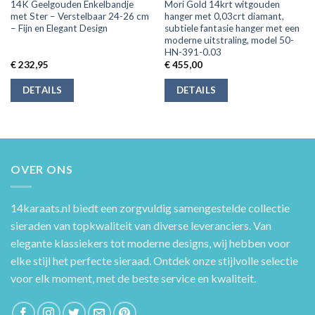
14K Geelgouden Enkelbandje
Mori Gold 14krt witgouden
met Ster – Verstelbaar 24-26 cm
hanger met 0,03crt diamant,
– Fijn en Elegant Design
subtiele fantasie hanger met een
moderne uitstraling, model 50-
HN-391-0.03
€
232,95
€
455,00
DETAILS
DETAILS
OVER ONS
14karaats.nl
biedt een zorgvuldig samengestelde collectie
sieraden van topkwaliteit van diverse leveranciers. Van
elegante klassiekers tot moderne designs, wij hebben voor
elke stijl het perfecte sieraad. Ontdek onze stijlvolle selectie
voor elk moment, met de beste service en kwaliteit.