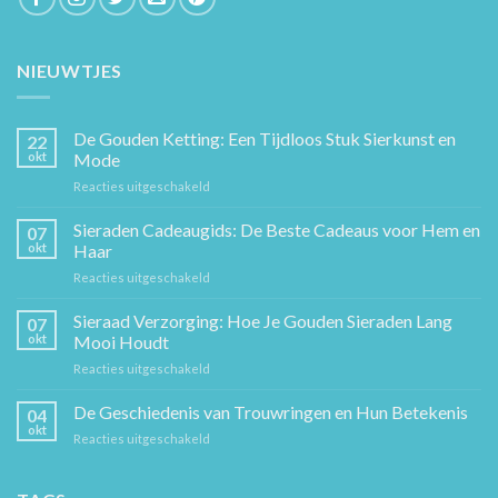
NIEUWTJES
De Gouden Ketting: Een Tijdloos Stuk Sierkunst en
22
okt
Mode
voor
Reacties uitgeschakeld
De
Gouden
Sieraden Cadeaugids: De Beste Cadeaus voor Hem en
07
Ketting:
okt
Haar
Een
voor
Reacties uitgeschakeld
Tijdloos
Sieraden
Stuk
Cadeaugids:
Sieraad Verzorging: Hoe Je Gouden Sieraden Lang
Sierkunst
07
De
en
okt
Mooi Houdt
Beste
Mode
voor
Reacties uitgeschakeld
Cadeaus
Sieraad
voor
Verzorging:
De Geschiedenis van Trouwringen en Hun Betekenis
Hem
04
Hoe
en
okt
voor
Reacties uitgeschakeld
Je
Haar
De
Gouden
Geschiedenis
Sieraden
van