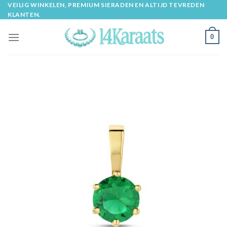
Skip
VEILIG WINKELEN, PREMIUM SIERADEN EN ALTIJD TEVREDEN
KLANTEN.
to
content
0