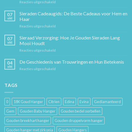
voor
Reacties uitgeschakeld
De
Gouden
Sieraden Cadeaugids: De Beste Cadeaus voor Hem en
07
Ketting:
okt
Haar
Een
voor
Reacties uitgeschakeld
Tijdloos
Sieraden
Stuk
Cadeaugids:
Sieraad Verzorging: Hoe Je Gouden Sieraden Lang
Sierkunst
07
De
en
okt
Mooi Houdt
Beste
Mode
voor
Reacties uitgeschakeld
Cadeaus
Sieraad
voor
Verzorging:
De Geschiedenis van Trouwringen en Hun Betekenis
Hem
04
Hoe
en
okt
voor
Reacties uitgeschakeld
Je
Haar
De
Gouden
Geschiedenis
Sieraden
van
TAGS
Lang
Trouwringen
Mooi
en
Houdt
Hun
0
18K Goud Hanger
Citrien
Edina
Evina
Gediamanteerd
Betekenis
Gem
Gouden Baby Hanger
Gouden bedel oorbellen
Gouden breekhart hanger
Gouden druppelvorm hanger
Gouden hanger met zirkonia
Gouden Hangers