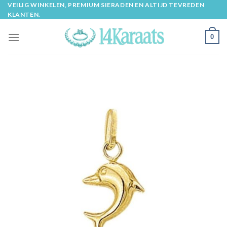
Skip
VEILIG WINKELEN, PREMIUM SIERADEN EN ALTIJD TEVREDEN
KLANTEN.
to
content
0