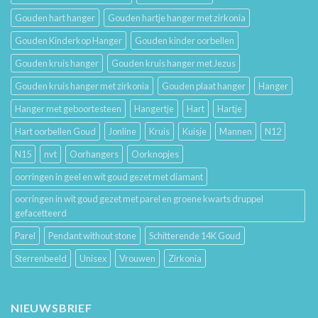
Gouden hart hanger
Gouden hartje hanger met zirkonia
Gouden Kinderkop Hanger
Gouden kinder oorbellen
Gouden kruis hanger
Gouden kruis hanger met Jezus
Gouden kruis hanger met zirkonia
Gouden plaat hanger
Hanger
Hanger met geboortesteen
Hangertje
Hart
Hartje
Hart oorbellen Goud
Jonline
Kruis
Kuisje
Mannen
N12
N15
nvt
Oorhangers
Oorknopjes
oorringen in geel en wit goud gezet met diamant
oorringen in wit goud gezet met parel en groene kwarts druppel
gefacetteerd
Parel
Pendant without stone
Schitterende 14K Goud
Sterrenbeeld
Unisex
Vrouwen
Zirkonia
NIEUWSBRIEF