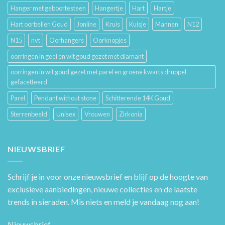
Hanger met geboortesteen
Hangertje
Hart
Hartje
Hart oorbellen Goud
Jonline
Kruis
Kuisje
Mannen
N12
N15
nvt
Oorhangers
Oorknopjes
oorringen in geel en wit goud gezet met diamant
oorringen in wit goud gezet met parel en groene kwarts druppel
gefacetteerd
Parel
Pendant without stone
Schitterende 14K Goud
Sterrenbeeld
Unisex
Vrouwen
Zirkonia
NIEUWSBRIEF
Schrijf je in voor onze nieuwsbrief en blijf op de hoogte van
exclusieve aanbiedingen, nieuwe collecties en de laatste
trends in sieraden. Mis niets en meld je vandaag nog aan!
Nieuwsbrief