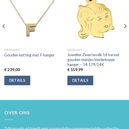
HANGERS
HANGERS
Juwelier Zwartevalk 14 karaat
Gouden ketting met F hanger
gouden meisjes kinderkopje
hanger – 14.179/14K
€
239,00
€
159,99
DETAILS
DETAILS
OVER ONS
14karaats.nl
biedt een zorgvuldig samengestelde collectie