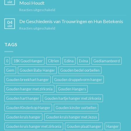
De
en
okt
Mooi Houdt
Beste
Mode
voor
Reacties uitgeschakeld
Cadeaus
Sieraad
voor
Verzorging:
De Geschiedenis van Trouwringen en Hun Betekenis
Hem
04
Hoe
en
okt
voor
Reacties uitgeschakeld
Je
Haar
De
Gouden
Geschiedenis
Sieraden
van
TAGS
Lang
Trouwringen
Mooi
en
Houdt
Hun
0
18K Goud Hanger
Citrien
Edina
Evina
Gediamanteerd
Betekenis
Gem
Gouden Baby Hanger
Gouden bedel oorbellen
Gouden breekhart hanger
Gouden druppelvorm hanger
Gouden hanger met zirkonia
Gouden Hangers
Gouden hart hanger
Gouden hartje hanger met zirkonia
Gouden Kinderkop Hanger
Gouden kinder oorbellen
Gouden kruis hanger
Gouden kruis hanger met Jezus
Gouden kruis hanger met zirkonia
Gouden plaat hanger
Hanger