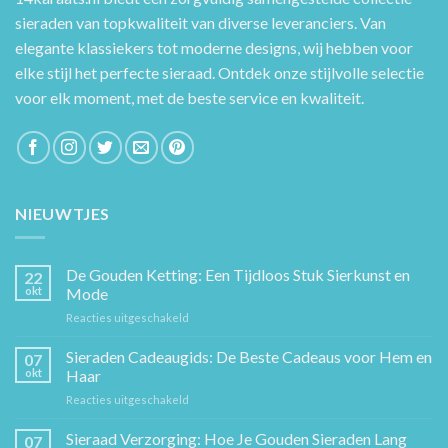
sieraden van topkwaliteit van diverse leveranciers. Van
elegante klassiekers tot moderne designs, wij hebben voor
elke stijl het perfecte sieraad. Ontdek onze stijlvolle selectie
voor elk moment, met de beste service en kwaliteit.
NIEUWTJES
De Gouden Ketting: Een Tijdloos Stuk Sierkunst en
22
okt
Mode
voor
Reacties uitgeschakeld
De
Gouden
Sieraden Cadeaugids: De Beste Cadeaus voor Hem en
07
Ketting:
okt
Haar
Een
voor
Reacties uitgeschakeld
Tijdloos
Sieraden
Stuk
Cadeaugids:
Sieraad Verzorging: Hoe Je Gouden Sieraden Lang
Sierkunst
07