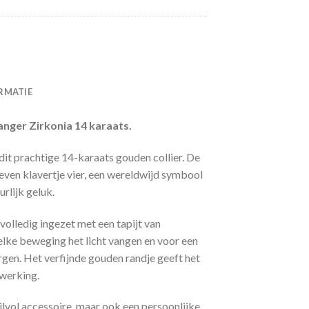
RMATIE
nger Zirkonia 14 karaats.
dit prachtige 14-karaats gouden collier. De
even klavertje vier, een wereldwijd symbool
urlijk geluk.
 volledig ingezet met een tapijt van
j elke beweging het licht vangen en voor een
en. Het verfijnde gouden randje geeft het
fwerking.
tijlvol accessoire, maar ook een persoonlijke