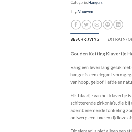
Categorie:
Hangers
Tag:
Vrouwen
BESCHRIJVING
EXTRA INFO
Gouden Ketting Klavertje Ha
Vang een leven lang geluk met 
hanger is een elegant vormgeg
van hoop, geloof, liefde en natu
Elk blaadje van het klavertje is
schitterende zirkonia’s, die bi
adembenemende fonkeling zorg
ontwerp een luxe en tijdloze a
Dit sieraad is niet alleen een s