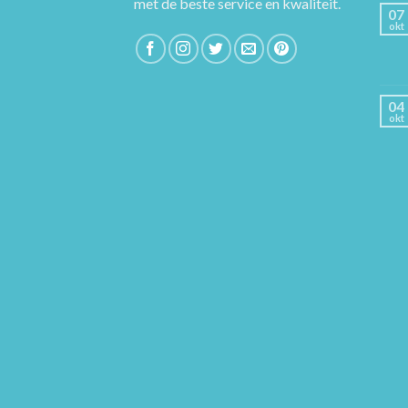
met de beste service en kwaliteit.
07
okt
04
okt