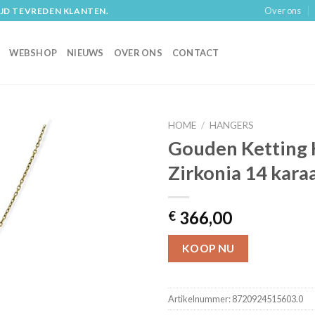
Over ons
IJD TEVREDEN KLANTEN.
WEBSHOP
NIEUWS
OVER ONS
CONTACT
HOME
/
HANGERS
Gouden Ketting 
Zirkonia 14 kara
366,00
€
KOOP NU
Artikelnummer:
8720924515603.0