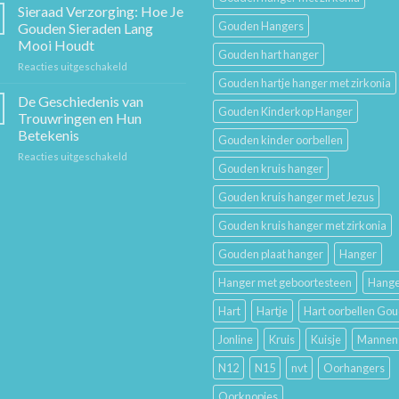
Cadeaugids:
en
Sieraad Verzorging: Hoe Je
De
Mode
Gouden Hangers
Gouden Sieraden Lang
Beste
Mooi Houdt
Cadeaus
Gouden hart hanger
voor
Reacties uitgeschakeld
voor
Sieraad
Hem
Gouden hartje hanger met zirkonia
Verzorging:
en
De Geschiedenis van
Gouden Kinderkop Hanger
Hoe
Haar
Trouwringen en Hun
Je
Betekenis
Gouden kinder oorbellen
Gouden
voor
Reacties uitgeschakeld
Sieraden
Gouden kruis hanger
De
Lang
Geschiedenis
Mooi
Gouden kruis hanger met Jezus
van
Houdt
Trouwringen
Gouden kruis hanger met zirkonia
en
Hun
Gouden plaat hanger
Hanger
Betekenis
Hanger met geboortesteen
Hange
Hart
Hartje
Hart oorbellen Go
Jonline
Kruis
Kuisje
Mannen
N12
N15
nvt
Oorhangers
Oorknopjes