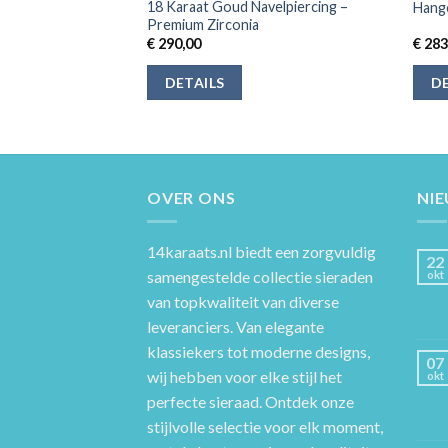
18 Karaat Goud Navelpiercing –
ortesteen
Hange
Premium Zirconia
€
290,00
€
283
DETAILS
DE
OVER ONS
NI
14karaats.nl
biedt een zorgvuldig
22
samengestelde collectie sieraden
okt
van topkwaliteit van diverse
leveranciers. Van elegante
klassiekers tot moderne designs,
07
wij hebben voor elke stijl het
okt
perfecte sieraad. Ontdek onze
stijlvolle selectie voor elk moment,