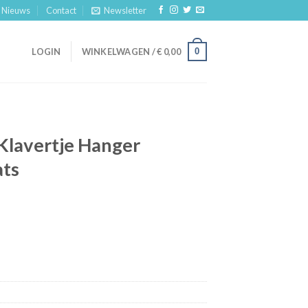
Nieuws
Contact
Newsletter
0
LOGIN
WINKELWAGEN /
€
0,00
Klavertje Hanger
ats