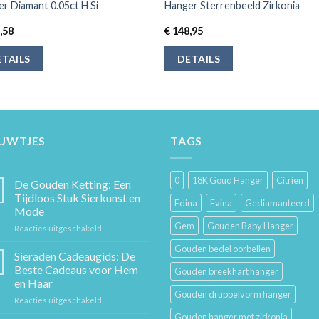
r Diamant 0.05ct H Si
Hanger Sterrenbeeld Zirkonia
,58
€
148,95
TAILS
DETAILS
EUWTJES
TAGS
0
18K Goud Hanger
Citrien
De Gouden Ketting: Een
Tijdloos Stuk Sierkunst en
Edina
Evina
Gediamanteerd
Mode
Gem
Gouden Baby Hanger
voor
Reacties uitgeschakeld
De
Gouden bedel oorbellen
Gouden
Sieraden Cadeaugids: De
Ketting:
Beste Cadeaus voor Hem
Gouden breekhart hanger
Een
en Haar
Tijdloos
Gouden druppelvorm hanger
voor
Reacties uitgeschakeld
Stuk
Sieraden
Sierkunst
Gouden hanger met zirkonia