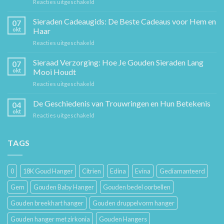
voor
Reacties uitgeschakeld
De
Gouden
Sieraden Cadeaugids: De Beste Cadeaus voor Hem en
07
Ketting:
okt
Haar
Een
voor
Reacties uitgeschakeld
Tijdloos
Sieraden
Stuk
Cadeaugids:
Sieraad Verzorging: Hoe Je Gouden Sieraden Lang
Sierkunst
07
De
en
okt
Mooi Houdt
Beste
Mode
voor
Reacties uitgeschakeld
Cadeaus
Sieraad
voor
Verzorging:
De Geschiedenis van Trouwringen en Hun Betekenis
Hem
04
Hoe
en
okt
voor
Reacties uitgeschakeld
Je
Haar
De
Gouden
Geschiedenis
Sieraden
van
TAGS
Lang
Trouwringen
Mooi
en
Houdt
Hun
0
18K Goud Hanger
Citrien
Edina
Evina
Gediamanteerd
Betekenis
Gem
Gouden Baby Hanger
Gouden bedel oorbellen
Gouden breekhart hanger
Gouden druppelvorm hanger
Gouden hanger met zirkonia
Gouden Hangers