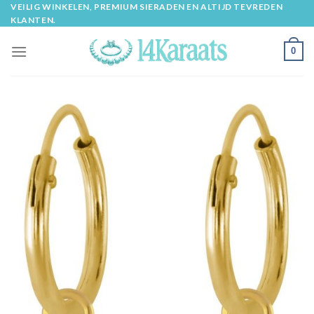
Skip
VEILIG WINKELEN, PREMIUM SIERADEN EN ALTIJD TEVREDEN
KLANTEN.
to
content
0