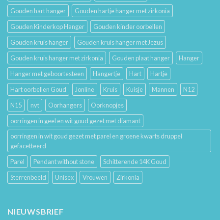
Gouden hart hanger
Gouden hartje hanger met zirkonia
Gouden Kinderkop Hanger
Gouden kinder oorbellen
Gouden kruis hanger
Gouden kruis hanger met Jezus
Gouden kruis hanger met zirkonia
Gouden plaat hanger
Hanger
Hanger met geboortesteen
Hangertje
Hart
Hartje
Hart oorbellen Goud
Jonline
Kruis
Kuisje
Mannen
N12
N15
nvt
Oorhangers
Oorknopjes
oorringen in geel en wit goud gezet met diamant
oorringen in wit goud gezet met parel en groene kwarts druppel
gefacetteerd
Parel
Pendant without stone
Schitterende 14K Goud
Sterrenbeeld
Unisex
Vrouwen
Zirkonia
NIEUWSBRIEF