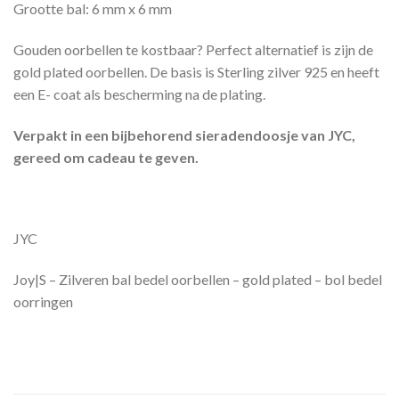
Grootte bal: 6 mm x 6 mm
Gouden oorbellen te kostbaar? Perfect alternatief is zijn de
gold plated oorbellen. De basis is Sterling zilver 925 en heeft
een E- coat als bescherming na de plating.
Verpakt in een bijbehorend sieradendoosje van JYC,
gereed om cadeau te geven.
JYC
Joy|S – Zilveren bal bedel oorbellen – gold plated – bol bedel
oorringen