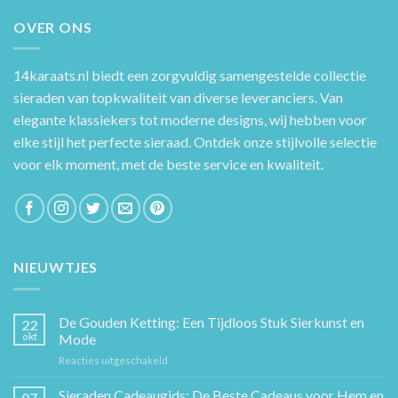
OVER ONS
14karaats.nl
biedt een zorgvuldig samengestelde collectie
sieraden van topkwaliteit van diverse leveranciers. Van
elegante klassiekers tot moderne designs, wij hebben voor
elke stijl het perfecte sieraad. Ontdek onze stijlvolle selectie
voor elk moment, met de beste service en kwaliteit.
NIEUWTJES
De Gouden Ketting: Een Tijdloos Stuk Sierkunst en
22
okt
Mode
voor
Reacties uitgeschakeld
De
Gouden
Sieraden Cadeaugids: De Beste Cadeaus voor Hem en
07