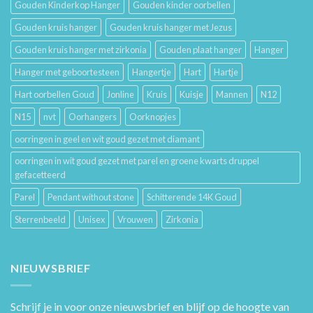
Gouden Kinderkop Hanger
Gouden kinder oorbellen
Gouden kruis hanger
Gouden kruis hanger met Jezus
Gouden kruis hanger met zirkonia
Gouden plaat hanger
Hanger
Hanger met geboortesteen
Hangertje
Hart
Hartje
Hart oorbellen Goud
Jonline
Kruis
Kuisje
Mannen
N12
N15
nvt
Oorhangers
Oorknopjes
oorringen in geel en wit goud gezet met diamant
oorringen in wit goud gezet met parel en groene kwarts druppel
gefacetteerd
Parel
Pendant without stone
Schitterende 14K Goud
Sterrenbeeld
Unisex
Vrouwen
Zirkonia
NIEUWSBRIEF
Schrijf je in voor onze nieuwsbrief en blijf op de hoogte van