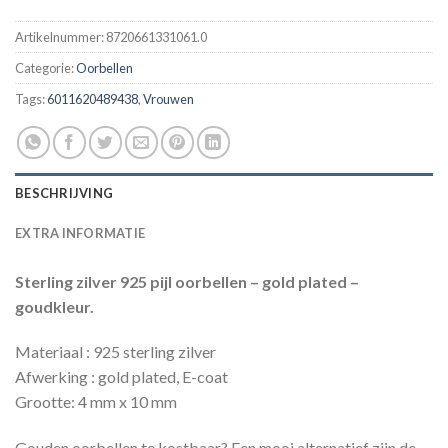
Artikelnummer:
8720661331061.0
Categorie:
Oorbellen
Tags:
6011620489438
,
Vrouwen
BESCHRIJVING
EXTRA INFORMATIE
Sterling zilver 925 pijl oorbellen – gold plated –
goudkleur.
Materiaal : 925 sterling zilver
Afwerking : gold plated, E-coat
Grootte: 4 mm x 10 mm
Gouden oorbellen te kostbaar? Een mooi alternatief zijn de