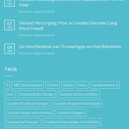
Ketting:
okt
Haar
Een
voor
Reacties uitgeschakeld
Tijdloos
Sieraden
Stuk
Cadeaugids:
Sieraad Verzorging: Hoe Je Gouden Sieraden Lang
Sierkunst
07
De
en
okt
Mooi Houdt
Beste
Mode
voor
Reacties uitgeschakeld
Cadeaus
Sieraad
voor
Verzorging:
De Geschiedenis van Trouwringen en Hun Betekenis
Hem
04
Hoe
en
okt
voor
Reacties uitgeschakeld
Je
Haar
De
Gouden
Geschiedenis
Sieraden
van
TAGS
Lang
Trouwringen
Mooi
en
Houdt
Hun
0
18K Goud Hanger
Citrien
Edina
Evina
Gediamanteerd
Betekenis
Gem
Gouden Baby Hanger
Gouden bedel oorbellen
Gouden breekhart hanger
Gouden druppelvorm hanger
Gouden hanger met zirkonia
Gouden Hangers
Gouden hart hanger
Gouden hartje hanger met zirkonia