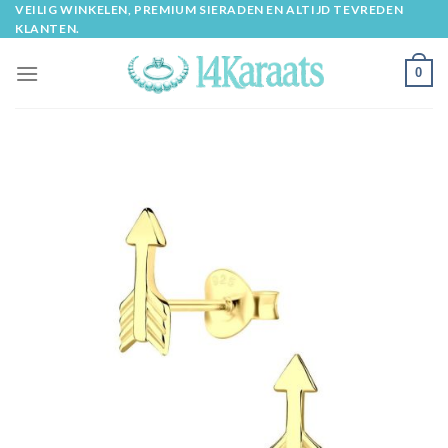
Skip
VEILIG WINKELEN, PREMIUM SIERADEN EN ALTIJD TEVREDEN
KLANTEN.
to
content
0