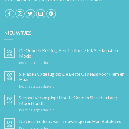
NIEUWTJES
De Gouden Ketting: Een Tijdloos Stuk Sierkunst en
22
okt
Mode
voor
Reacties uitgeschakeld
De
Gouden
Sieraden Cadeaugids: De Beste Cadeaus voor Hem en
07
Ketting:
okt
Haar
Een
voor
Reacties uitgeschakeld
Tijdloos
Sieraden
Stuk
Cadeaugids:
Sieraad Verzorging: Hoe Je Gouden Sieraden Lang
Sierkunst
07
De
en
okt
Mooi Houdt
Beste
Mode
voor
Reacties uitgeschakeld
Cadeaus
Sieraad
voor
Verzorging:
De Geschiedenis van Trouwringen en Hun Betekenis
Hem
04
Hoe
en
okt
voor
Reacties uitgeschakeld