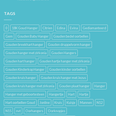
Je
Haar
De
Gouden
Geschiedenis
Sieraden
van
TAGS
Lang
Trouwringen
Mooi
en
Houdt
Hun
0
18K Goud Hanger
Citrien
Edina
Evina
Gediamanteerd
Betekenis
Gem
Gouden Baby Hanger
Gouden bedel oorbellen
Gouden breekhart hanger
Gouden druppelvorm hanger
Gouden hanger met zirkonia
Gouden Hangers
Gouden hart hanger
Gouden hartje hanger met zirkonia
Gouden Kinderkop Hanger
Gouden kinder oorbellen
Gouden kruis hanger
Gouden kruis hanger met Jezus
Gouden kruis hanger met zirkonia
Gouden plaat hanger
Hanger
Hanger met geboortesteen
Hangertje
Hart
Hartje
Hart oorbellen Goud
Jonline
Kruis
Kuisje
Mannen
N12
N15
nvt
Oorhangers
Oorknopjes