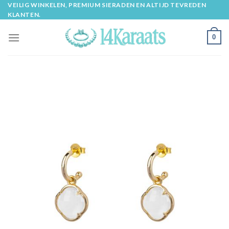
Skip
VEILIG WINKELEN, PREMIUM SIERADEN EN ALTIJD TEVREDEN
KLANTEN.
to
content
0