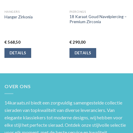
HANGERS
PIERCINGS
18 Karaat Goud Navelpiercing –
Hanger Zirkonia
Premium Zirconia
€
568,50
€
290,00
DETAILS
DETAILS
OVER ONS
14karaats.nl
biedt een zorgvuldig samengestelde collectie
sieraden van topkwaliteit van diverse leveranciers. Van
elegante klassiekers tot moderne designs, wij hebben voor
elke stijl het perfecte sieraad. Ontdek onze stijlvolle selectie
voor elk moment, met de beste service en kwaliteit.