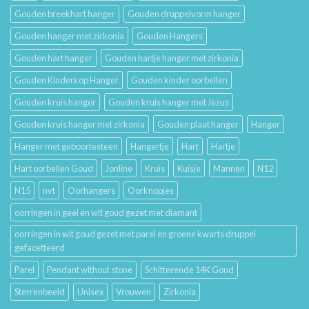
Gouden breekhart hanger
Gouden druppelvorm hanger
Gouden hanger met zirkonia
Gouden Hangers
Gouden hart hanger
Gouden hartje hanger met zirkonia
Gouden Kinderkop Hanger
Gouden kinder oorbellen
Gouden kruis hanger
Gouden kruis hanger met Jezus
Gouden kruis hanger met zirkonia
Gouden plaat hanger
Hanger
Hanger met geboortesteen
Hangertje
Hart
Hartje
Hart oorbellen Goud
Jonline
Kruis
Kuisje
Mannen
N12
N15
nvt
Oorhangers
Oorknopjes
oorringen in geel en wit goud gezet met diamant
oorringen in wit goud gezet met parel en groene kwarts druppel
gefacetteerd
Parel
Pendant without stone
Schitterende 14K Goud
Sterrenbeeld
Unisex
Vrouwen
Zirkonia