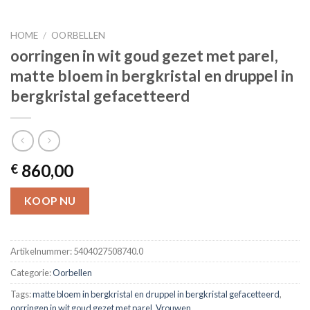
HOME
/
OORBELLEN
oorringen in wit goud gezet met parel,
matte bloem in bergkristal en druppel in
bergkristal gefacetteerd
860,00
€
KOOP NU
Artikelnummer:
5404027508740.0
Categorie:
Oorbellen
Tags:
matte bloem in bergkristal en druppel in bergkristal gefacetteerd
,
oorringen in wit goud gezet met parel
,
Vrouwen