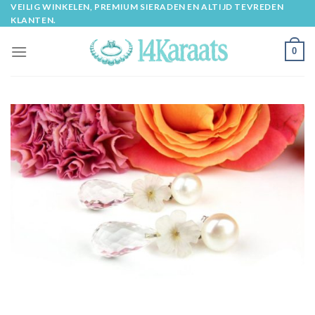
Skip
VEILIG WINKELEN, PREMIUM SIERADEN EN ALTIJD TEVREDEN
KLANTEN.
to
content
0