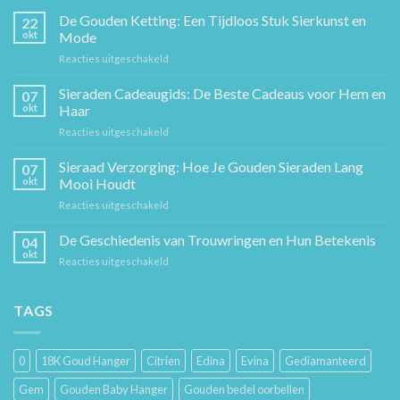
De Gouden Ketting: Een Tijdloos Stuk Sierkunst en
22
okt
Mode
voor
Reacties uitgeschakeld
De
Gouden
Sieraden Cadeaugids: De Beste Cadeaus voor Hem en
07
Ketting:
okt
Haar
Een
voor
Reacties uitgeschakeld
Tijdloos
Sieraden
Stuk
Cadeaugids:
Sieraad Verzorging: Hoe Je Gouden Sieraden Lang
Sierkunst
07
De
en
okt
Mooi Houdt
Beste
Mode
voor
Reacties uitgeschakeld
Cadeaus
Sieraad
voor
Verzorging:
De Geschiedenis van Trouwringen en Hun Betekenis
Hem
04
Hoe
en
okt
voor
Reacties uitgeschakeld
Je
Haar
De
Gouden
Geschiedenis
Sieraden
van
TAGS
Lang
Trouwringen
Mooi
en
Houdt
Hun
0
18K Goud Hanger
Citrien
Edina
Evina
Gediamanteerd
Betekenis
Gem
Gouden Baby Hanger
Gouden bedel oorbellen