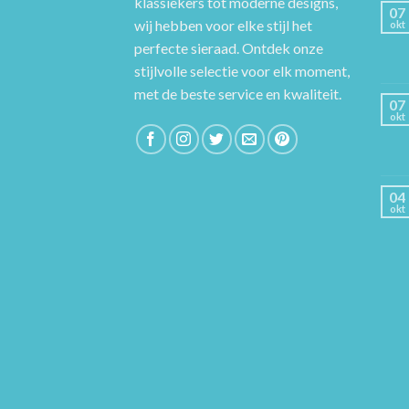
klassiekers tot moderne designs,
07
wij hebben voor elke stijl het
okt
perfecte sieraad. Ontdek onze
stijlvolle selectie voor elk moment,
met de beste service en kwaliteit.
07
okt
04
okt