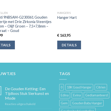
ELLEN
HANGERS
enti 9NBSAM-G230061 Gouden
Hanger Hart
rtje met Drie Zirkonia Steentjes
em – Olijf Groen – 7,5×7,8mm –
araat – Goud
99
€
163,95
TAILS
DETAILS
EUWTJES
TAGS
0
18K Goud Hanger
Citrien
De Gouden Ketting: Een
Tijdloos Stuk Sierkunst en
Edina
Evina
Gediamanteerd
Mode
Gem
Gouden Baby Hanger
voor
Reacties uitgeschakeld
De