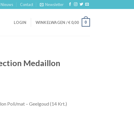
Nieuws
Contact
Newsletter
0
LOGIN
WINKELWAGEN /
€
0,00
ection Medaillon
lon Poli/mat – Geelgoud (14 Krt.)