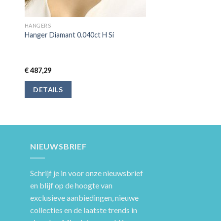
HANGERS
Hanger Diamant 0.040ct H Si
€
487,29
DETAILS
NIEUWSBRIEF
Schrijf je in voor onze nieuwsbrief
en blijf op de hoogte van
exclusieve aanbiedingen, nieuwe
collecties en de laatste trends in