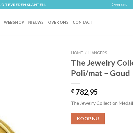
Over ons
IJD TEVREDEN KLANTEN.
WEBSHOP
NIEUWS
OVER ONS
CONTACT
HOME
/
HANGERS
The Jewelry Coll
Poli/mat – Goud
782,95
€
The Jewelry Collection Medail
KOOP NU