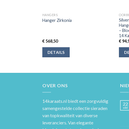
HANGERS
OORB
-G210491 Gouden
Silv
Hanger Zirkonia
artje – Zirkonia –
Hange
Karaat – Goud
– Blo
14 K
€
568,50
€
94,
DETAILS
DE
OVER ONS
NI
14karaats.nl
biedt een zorgvuldig
22
samengestelde collectie sieraden
okt
van topkwaliteit van diverse
leveranciers. Van elegante