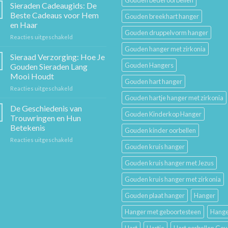
Gouden bedel oorbellen
Gouden
Sieraden Cadeaugids: De
Ketting:
Beste Cadeaus voor Hem
Gouden breekhart hanger
Een
en Haar
Tijdloos
Gouden druppelvorm hanger
voor
Reacties uitgeschakeld
Stuk
Sieraden
Sierkunst
Gouden hanger met zirkonia
Cadeaugids:
en
Sieraad Verzorging: Hoe Je
De
Mode
Gouden Hangers
Gouden Sieraden Lang
Beste
Mooi Houdt
Cadeaus
Gouden hart hanger
voor
Reacties uitgeschakeld
voor
Sieraad
Hem
Gouden hartje hanger met zirkonia
Verzorging:
en
De Geschiedenis van
Gouden Kinderkop Hanger
Hoe
Haar
Trouwringen en Hun
Je
Betekenis
Gouden kinder oorbellen
Gouden
voor
Reacties uitgeschakeld
Sieraden
Gouden kruis hanger
De
Lang
Geschiedenis
Mooi
Gouden kruis hanger met Jezus
van
Houdt
Trouwringen
Gouden kruis hanger met zirkonia
en
Hun
Gouden plaat hanger
Hanger
Betekenis
Hanger met geboortesteen
Hange