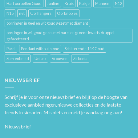
Hart oorbellen Goud
Jonline
Kruis
Kuisje
Mannen
N12
N15
nvt
Oorhangers
Oorknopjes
oorringen in geel en wit goud gezet met diamant
oorringen in wit goud gezet met parel en groene kwarts druppel
gefacetteerd
Parel
Pendant without stone
Schitterende 14K Goud
Sterrenbeeld
Unisex
Vrouwen
Zirkonia
NIEUWSBRIEF
Schrijf je in voor onze nieuwsbrief en blijf op de hoogte van
exclusieve aanbiedingen, nieuwe collecties en de laatste
trends in sieraden. Mis niets en meld je vandaag nog aan!
Nieuwsbrief