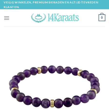
Skip
VEILIG WINKELEN, PREMIUM SIERADEN EN ALTIJD TEVREDEN
KLANTEN.
to
content
0