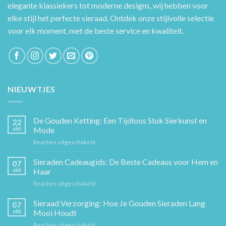
elegante klassiekers tot moderne designs, wij hebben voor
elke stijl het perfecte sieraad. Ontdek onze stijlvolle selectie
voor elk moment, met de beste service en kwaliteit.
NIEUWTJES
De Gouden Ketting: Een Tijdloos Stuk Sierkunst en
22
okt
Mode
voor
Reacties uitgeschakeld
De
Gouden
Sieraden Cadeaugids: De Beste Cadeaus voor Hem en
07
Ketting:
okt
Haar
Een
voor
Reacties uitgeschakeld
Tijdloos
Sieraden
Stuk
Cadeaugids:
Sieraad Verzorging: Hoe Je Gouden Sieraden Lang
Sierkunst
07
De
en
okt
Mooi Houdt
Beste
Mode
voor
Reacties uitgeschakeld
Cadeaus