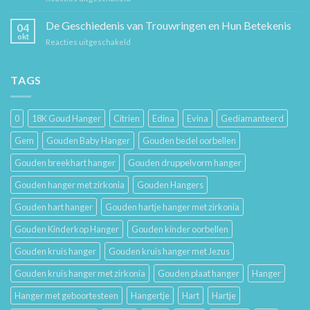
Sieraad
voor
Verzorging:
De Geschiedenis van Trouwringen en Hun Betekenis
Hem
04
Hoe
en
okt
voor
Reacties uitgeschakeld
Je
Haar
De
Gouden
Geschiedenis
Sieraden
van
TAGS
Lang
Trouwringen
Mooi
en
Houdt
Hun
0
18K Goud Hanger
Citrien
Edina
Evina
Gediamanteerd
Betekenis
Gem
Gouden Baby Hanger
Gouden bedel oorbellen
Gouden breekhart hanger
Gouden druppelvorm hanger
Gouden hanger met zirkonia
Gouden Hangers
Gouden hart hanger
Gouden hartje hanger met zirkonia
Gouden Kinderkop Hanger
Gouden kinder oorbellen
Gouden kruis hanger
Gouden kruis hanger met Jezus
Gouden kruis hanger met zirkonia
Gouden plaat hanger
Hanger
Hanger met geboortesteen
Hangertje
Hart
Hartje