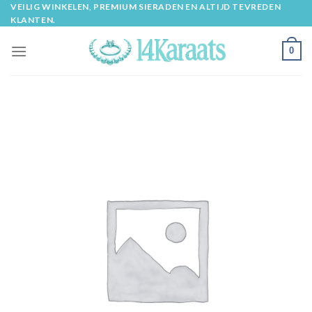
Skip
VEILIG WINKELEN, PREMIUM SIERADEN EN ALTIJD TEVREDEN
KLANTEN.
to
content
0