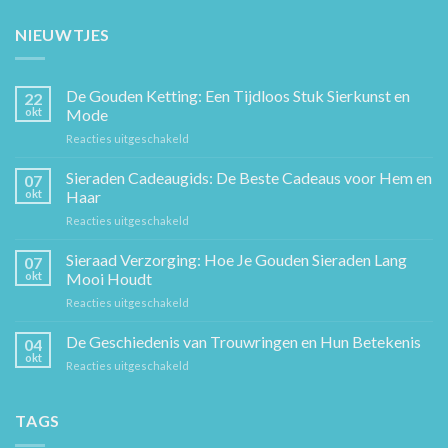
NIEUWTJES
De Gouden Ketting: Een Tijdloos Stuk Sierkunst en
22
okt
Mode
voor
Reacties uitgeschakeld
De
Gouden
Sieraden Cadeaugids: De Beste Cadeaus voor Hem en
07
Ketting:
okt
Haar
Een
voor
Reacties uitgeschakeld
Tijdloos
Sieraden
Stuk
Cadeaugids:
Sieraad Verzorging: Hoe Je Gouden Sieraden Lang
Sierkunst
07
De
en
okt
Mooi Houdt
Beste
Mode
voor
Reacties uitgeschakeld
Cadeaus
Sieraad
voor
Verzorging:
De Geschiedenis van Trouwringen en Hun Betekenis
Hem
04
Hoe
en
okt
voor
Reacties uitgeschakeld
Je
Haar
De
Gouden
Geschiedenis
Sieraden
van
TAGS
Lang
Trouwringen
Mooi