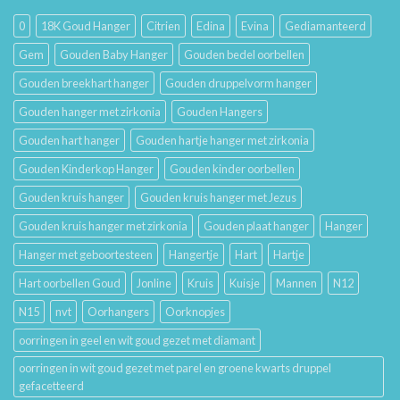
en
Houdt
Hun
0
18K Goud Hanger
Citrien
Edina
Evina
Gediamanteerd
Betekenis
Gem
Gouden Baby Hanger
Gouden bedel oorbellen
Gouden breekhart hanger
Gouden druppelvorm hanger
Gouden hanger met zirkonia
Gouden Hangers
Gouden hart hanger
Gouden hartje hanger met zirkonia
Gouden Kinderkop Hanger
Gouden kinder oorbellen
Gouden kruis hanger
Gouden kruis hanger met Jezus
Gouden kruis hanger met zirkonia
Gouden plaat hanger
Hanger
Hanger met geboortesteen
Hangertje
Hart
Hartje
Hart oorbellen Goud
Jonline
Kruis
Kuisje
Mannen
N12
N15
nvt
Oorhangers
Oorknopjes
oorringen in geel en wit goud gezet met diamant
oorringen in wit goud gezet met parel en groene kwarts druppel
gefacetteerd