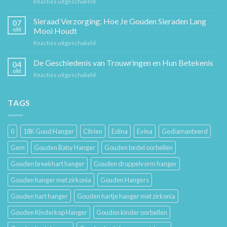
voor
Reacties uitgeschakeld
Tijdloos
Sieraden
Stuk
Cadeaugids:
Sieraad Verzorging: Hoe Je Gouden Sieraden Lang
Sierkunst
07
De
en
okt
Mooi Houdt
Beste
Mode
voor
Reacties uitgeschakeld
Cadeaus
Sieraad
voor
Verzorging:
De Geschiedenis van Trouwringen en Hun Betekenis
Hem
04
Hoe
en
okt
voor
Reacties uitgeschakeld
Je
Haar
De
Gouden
Geschiedenis
Sieraden
van
TAGS
Lang
Trouwringen
Mooi
en
Houdt
Hun
0
18K Goud Hanger
Citrien
Edina
Evina
Gediamanteerd
Betekenis
Gem
Gouden Baby Hanger
Gouden bedel oorbellen
Gouden breekhart hanger
Gouden druppelvorm hanger
Gouden hanger met zirkonia
Gouden Hangers
Gouden hart hanger
Gouden hartje hanger met zirkonia
Gouden Kinderkop Hanger
Gouden kinder oorbellen