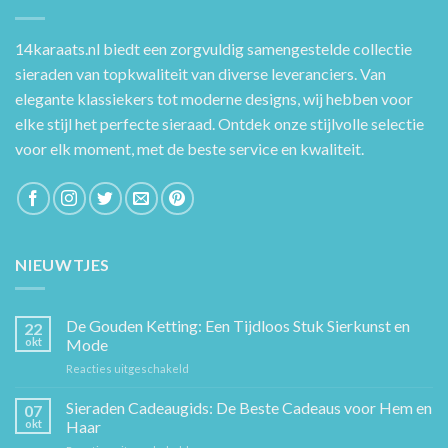
14karaats.nl
biedt een zorgvuldig samengestelde collectie
sieraden van topkwaliteit van diverse leveranciers. Van
elegante klassiekers tot moderne designs, wij hebben voor
elke stijl het perfecte sieraad. Ontdek onze stijlvolle selectie
voor elk moment, met de beste service en kwaliteit.
NIEUWTJES
De Gouden Ketting: Een Tijdloos Stuk Sierkunst en
22
okt
Mode
voor
Reacties uitgeschakeld
De
Gouden
Sieraden Cadeaugids: De Beste Cadeaus voor Hem en
07
Ketting:
okt
Haar
Een