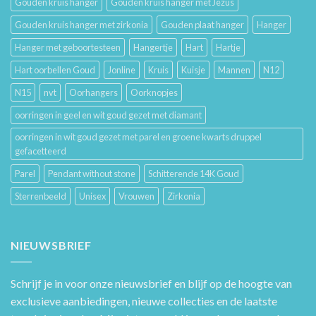
Gouden kruis hanger
Gouden kruis hanger met Jezus
Gouden kruis hanger met zirkonia
Gouden plaat hanger
Hanger
Hanger met geboortesteen
Hangertje
Hart
Hartje
Hart oorbellen Goud
Jonline
Kruis
Kuisje
Mannen
N12
N15
nvt
Oorhangers
Oorknopjes
oorringen in geel en wit goud gezet met diamant
oorringen in wit goud gezet met parel en groene kwarts druppel
gefacetteerd
Parel
Pendant without stone
Schitterende 14K Goud
Sterrenbeeld
Unisex
Vrouwen
Zirkonia
NIEUWSBRIEF
Schrijf je in voor onze nieuwsbrief en blijf op de hoogte van
exclusieve aanbiedingen, nieuwe collecties en de laatste